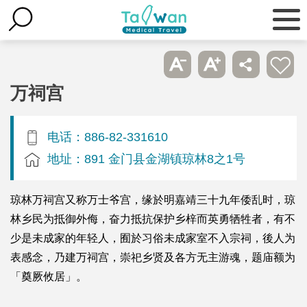
万祠宫
电话：886-82-331610
地址：891 金门县金湖镇琼林8之1号
琼林万祠宫又称万士爷宫，缘於明嘉靖三十九年倭乱时，琼
林乡民为抵御外侮，奋力抵抗保护乡梓而英勇牺牲者，有不
少是未成家的年轻人，囿於习俗未成家室不入宗祠，後人为
表感念，乃建万祠宫，崇祀乡贤及各方无主游魂，题庙额为
「奠厥攸居」。