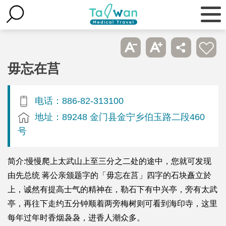
毋忘在莒
电话：886-82-313100
地址：89248 金门县金宁乡伯玉路二段460
号
简介:慢慢爬上太武山上至三分之二处的途中，您就可发现
由先总统 蒋公亲颁题字的「毋忘在莒」四字的石块矗立於
上，诚然有提高士气的精神在，勒石下有中兴亭，旁有太武
亭，再往下走约五分钟顺着两旁梅树则可看到海印寺，这里
每年过年时香烟袅袅，进香人潮众多。