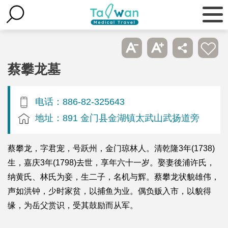
蔡攀龙墓
电话：886-82-325643
地址：891 金门县金湖镇太武山武扬道旁
蔡攀龙，字君宠，号跃州，金门琼林人。清乾隆3年(1738)
生，嘉庆3年(1798)去世，享年六十一岁。娶妻後浦许氏，
纳黄氏、林氏为妾，生二子，名机与辉。蔡攀龙状貌雄伟，
声如洪钟，少时家贫，以捕鱼为业。偶负贩入市，以貌得
缘，为岳父赏识，受其鼓励而从军。