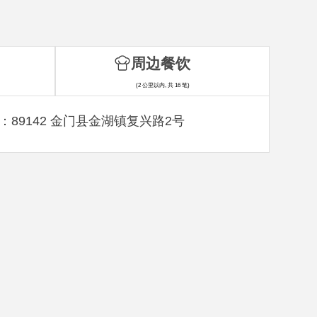
周边餐饮
(2 公里以内, 共 16 笔)
：89142 金门县金湖镇复兴路2号