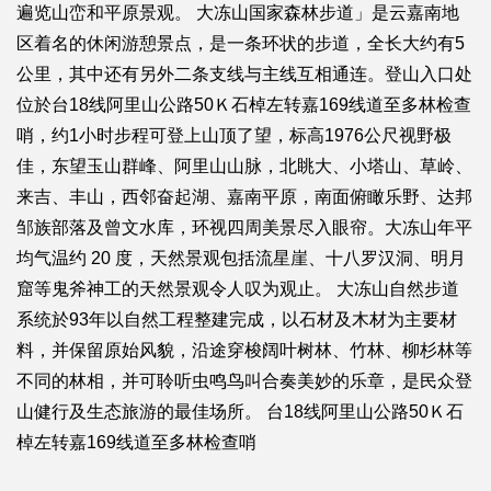
遍览山峦和平原景观。 大冻山国家森林步道」是云嘉南地
区着名的休闲游憩景点，是一条环状的步道，全长大约有5
公里，其中还有另外二条支线与主线互相通连。登山入口处
位於台18线阿里山公路50Ｋ石棹左转嘉169线道至多林检查
哨，约1小时步程可登上山顶了望，标高1976公尺视野极
佳，东望玉山群峰、阿里山山脉，北眺大、小塔山、草岭、
来吉、丰山，西邻奋起湖、嘉南平原，南面俯瞰乐野、达邦
邹族部落及曾文水库，环视四周美景尽入眼帘。大冻山年平
均气温约 20 度，天然景观包括流星崖、十八罗汉洞、明月
窟等鬼斧神工的天然景观令人叹为观止。 大冻山自然步道
系统於93年以自然工程整建完成，以石材及木材为主要材
料，并保留原始风貌，沿途穿梭阔叶树林、竹林、柳杉林等
不同的林相，并可聆听虫鸣鸟叫合奏美妙的乐章，是民众登
山健行及生态旅游的最佳场所。 台18线阿里山公路50Ｋ石
棹左转嘉169线道至多林检查哨