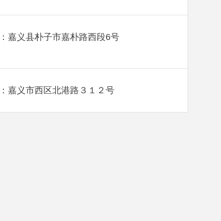
：嘉义县朴子市嘉朴路西段6号
：嘉义市西区北港路３１２号