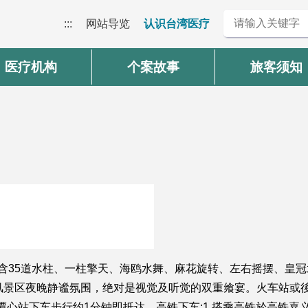
:::
网站导览
认识台湾医疗
医疗机构
个案故事
旅客须知
含35道水柱、一柱擎天、海鸥水舞、麻花旋转、左右摇摆、皇
风景区夜晚静谧氛围，绝对是视觉及听觉的双重飨宴。火车站或後
心站下车步行约1分钟即抵达。高铁下车:1.搭乘高铁於高铁嘉义站