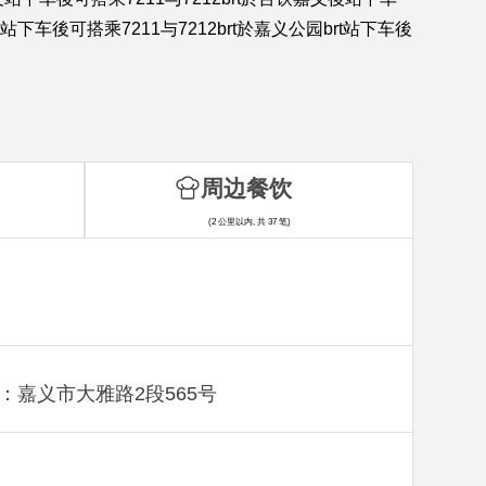
後可搭乘7211与7212brt於嘉义公园brt站下车後
周边餐饮
(2 公里以内, 共 37 笔)
：嘉义市大雅路2段565号