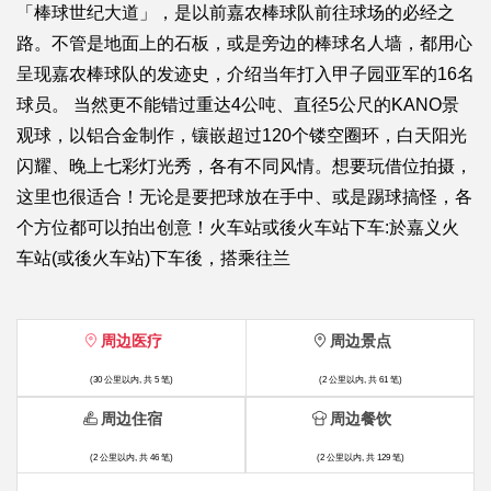
「棒球世纪大道」，是以前嘉农棒球队前往球场的必经之
路。不管是地面上的石板，或是旁边的棒球名人墙，都用心
呈现嘉农棒球队的发迹史，介绍当年打入甲子园亚军的16名
球员。 当然更不能错过重达4公吨、直径5公尺的KANO景
观球，以铝合金制作，镶嵌超过120个镂空圈环，白天阳光
闪耀、晚上七彩灯光秀，各有不同风情。想要玩借位拍摄，
这里也很适合！无论是要把球放在手中、或是踢球搞怪，各
个方位都可以拍出创意！火车站或後火车站下车:於嘉义火
车站(或後火车站)下车後，搭乘往兰
周边医疗
周边景点
(30 公里以内, 共 5 笔)
(2 公里以内, 共 61 笔)
周边住宿
周边餐饮
(2 公里以内, 共 46 笔)
(2 公里以内, 共 129 笔)