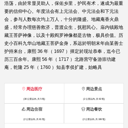
浩荡，由於常显灵助人，保佑乡里，护民有术，遂成为最重
要的信仰中心。年度法会有上元法会、中元法会和下元法
会，参与人数每次均上万人，十分的隆盛。地藏庵香火鼎
盛，经常办理慈善救济，普渡众生，抚慰民心。庙内镇殿地
藏王菩萨神像，以及十殿阎罗神像都是古物，极具价值。历
史小百科九华山地藏王菩萨金身，系远於明朝末年由某善士
护持来台，康熙 36 年（ 1697 ）择定於现址恭奉，迄今已
历三百余年。康熙 56 年（ 1717 ）北路营守备游崇功建
庵，乾隆 25 年（ 1760 ）知县李倓扩建，始略具
周边医疗
周边景点
(30 公里以内, 共 5 笔)
(2 公里以内, 共 63 笔)
周边住宿
周边餐饮
(2 公里以内, 共 81 笔)
(2 公里以内, 共 166 笔)