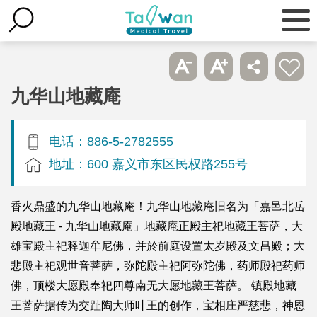
九华山地藏庵
电话：886-5-2782555
地址：600 嘉义市东区民权路255号
香火鼎盛的九华山地藏庵！九华山地藏庵旧名为「嘉邑北岳
殿地藏王 - 九华山地藏庵」地藏庵正殿主祀地藏王菩萨，大
雄宝殿主祀释迦牟尼佛，并於前庭设置太岁殿及文昌殿；大
悲殿主祀观世音菩萨，弥陀殿主祀阿弥陀佛，药师殿祀药师
佛，顶楼大愿殿奉祀四尊南无大愿地藏王菩萨。 镇殿地藏
王菩萨据传为交趾陶大师叶王的创作，宝相庄严慈悲，神恩