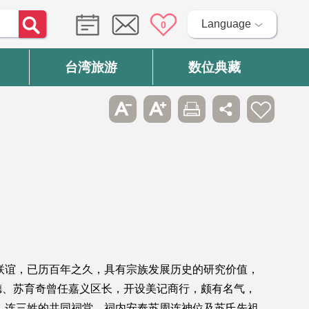
Language
0
台湾旅游
数位典藏
亲联谊，已历百年之久，具有宗族发展历史的研究价值，
德、苏育奇曾任嘉义区长，开设美记商行，颇有名气，
、连三姓的共同祠堂。祠内安奉苏周连神位及苏氏先祖