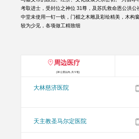
考取进士，受封位之神位 31尊，及苏氏救命恩公洪
中堂未使用一钉一铁，门楣之木雕及彩绘精美，木构
较为少见，各项做工精致细
周边医疗
(30 公里以内, 共 5 笔)
大林慈济医院
天主教圣马尔定医院