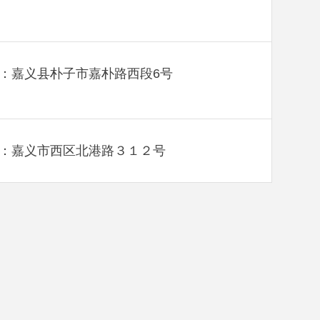
：嘉义县朴子市嘉朴路西段6号
：嘉义市西区北港路３１２号