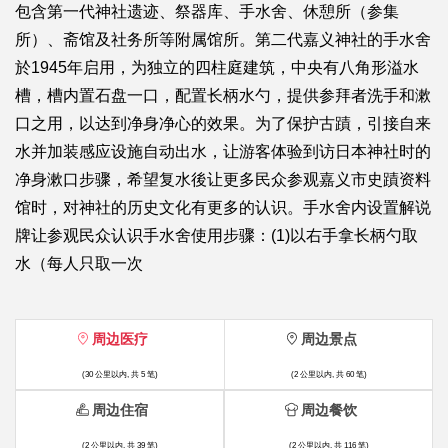
包含第一代神社遗迹、祭器库、手水舍、休憩所（参集
所）、斋馆及社务所等附属馆所。第二代嘉义神社的手水舍
於1945年启用，为独立的四柱庭建筑，中央有八角形溢水
槽，槽内置石盘一口，配置长柄水勺，提供参拜者洗手和漱
口之用，以达到净身净心的效果。为了保护古蹟，引接自来
水并加装感应设施自动出水，让游客体验到访日本神社时的
净身漱口步骤，希望复水後让更多民众参观嘉义市史蹟资料
馆时，对神社的历史文化有更多的认识。手水舍内设置解说
牌让参观民众认识手水舍使用步骤：(1)以右手拿长柄勺取
水（每人只取一次
周边医疗
周边景点
(30 公里以内, 共 5 笔)
(2 公里以内, 共 60 笔)
周边住宿
周边餐饮
(2 公里以内, 共 39 笔)
(2 公里以内, 共 116 笔)