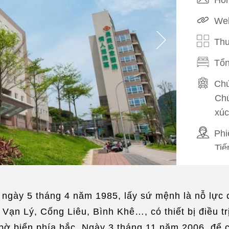
Web
Thu
Tổn
Chứ
Chứ
xúc
Phi
Tiế
Phụ
Sắp
ngày 5 tháng 4 năm 1985, lấy sứ mệnh là nỗ lực
Mạ
n Lý, Cống Liêu, Bình Khê…, có thiết bị điều trị 
bờ biển phía bắc. Ngày 3 tháng 11 năm 2006, để c