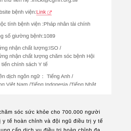
site bệnh viện:
Link
ộc tính bệnh viện :Pháp nhân tài chính
g số giường bệnh:1089
ng nhận chất lượng:
ISO
/
ng nhận chất lượng chăm sóc bệnh Hội
 tiến chính sách Y tế
ên dịch ngôn ngữ：
Tiếng Anh
/
ng Việt Nam
/
Tiếng Indonesia
/
Tiếng Nhật
c vụ sinh hoạt：
Làm giúp visa
/
 xếp đi lại
/
Đưa đi khám bệnh
/
 chăm sóc sức khỏe cho 700.000 người
ng không dây
y tế hoàn chỉnh và đội ngũ điều trị y tế
ung cấp dịch vụ điều trị hoàn chỉnh đa