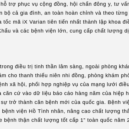
hỗ trợ phục vụ cộng đồng, hội chẩn đông y, tư vấ
oàn bộ cả gia đình, an toàn hoàn chỉnh và theo từ
tốc mã iX Varian tiên tiến nhất thành lập khoa điề
hẩu và các bệnh viện lớn, cung cấp chất lượng dị
rong điều trị tinh thần lâm sàng, ngoài phòng kh
khám cho thanh thiếu niên nhi đồng, phòng khám ph
h xã hội, phối hợp nghiệp vụ của mạng lưới điều tr
 căn cứ vào dữ liệu báo cáo hàng năm của hiệp hộ
 sự trở thành căn bệnh mới của quốc gia. Bệnh viện
u bệnh viện Hồ Tình nhân, nâng cao chất lượng th
e bệnh thận chất lượng tốt cấp 1” toàn quốc năm