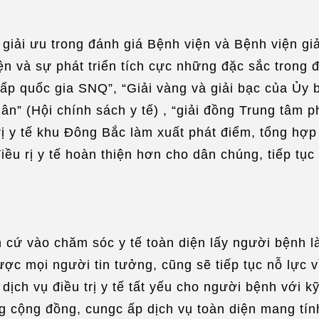
 giải ưu trong đánh giá Bệnh viện và Bệnh viện g
ện và sự phát triển tích cực những đặc sắc trong đi
 cấp quốc gia SNQ”, “Giải vàng và giải bạc của Ủy
ân” (Hội chính sách y tế) , “giải đồng Trung tâm 
rị y tế khu Đông Bắc làm xuất phát điểm, tổng hợp 
ều rị y tế hoàn thiện hơn cho dân chúng, tiếp tục 
cứ vào chăm sóc y tế toàn diện lấy người bệnh l
c mọi người tin tưởng, cũng sẽ tiếp tục nỗ lực vì
ch vụ điều trị y tế tất yếu cho người bệnh với kỹ
g cộng đồng, cungc ấp dịch vụ toàn diện mang tín