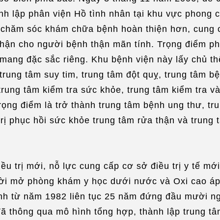
nh lập phân viện Hồ tình nhân tại khu vực phong
hăm sóc khám chữa bệnh hoàn thiện hơn, cung cấp 
hận cho người bệnh thận mãn tính. Trọng điểm phát
mang đặc sắc riêng. Khu bệnh viện này lấy chủ thể
trung tâm suy tim, trung tâm đột quỵ, trung tâm 
(trung tâm kiểm tra sức khỏe, trung tâm kiểm tra 
ng điểm là trở thành trung tâm bệnh ung thư, trun
rị phục hồi sức khỏe trung tâm rửa thận và trung
u trị mới, nỗ lực cung cấp cơ sở điều trị y tế mớ
thời mở phòng khám y học dưới nước và Oxi cao á
tính từ năm 1982 liên tục 25 năm đứng đầu mười n
ã thông qua mô hình tổng hợp, thành lập trung tâ