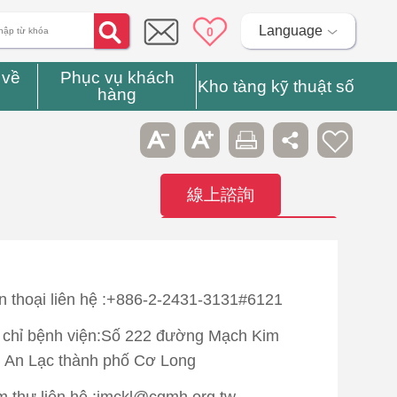
Language
0
 về
Phục vụ khách
Kho tàng kỹ thuật số
hàng
線上諮詢
Liên hệ bệnh
viện
n thoại liên hệ :+886-2-2431-3131#6121
 chỉ bệnh viện:Số 222 đường Mạch Kim
 An Lạc thành phố Cơ Long
 thư liên hệ :imckl@cgmh.org.tw