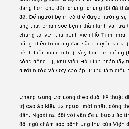
dạng hơn cho dân chúng, chúng tôi đã thà
đẽ. Để người bệnh có thể được hưởng sự c
ung thư, chăm sóc bệnh thần kinh và rửa t
chúng tôi với khu bệnh viện Hồ Tình nhân 
nặng, điều trị mang đặc sắc chuyên khoa (
bệnh thận mãn tính..) và y học dự phòng 
cộng đồng…), khu viện Hồ Tình nhân lấy trọ
dưới nước và Oxy cao áp, trung tâm điều t
Chang Gung Cơ Long theo đuổi kỹ thuật điề
trị cao áp kiểu 12 người mới nhất, đồng 
dân. Ngoài ra, đối với vấn đề u bướu ác 
đội ngũ chăm sóc bệnh ung thư của Viện đ