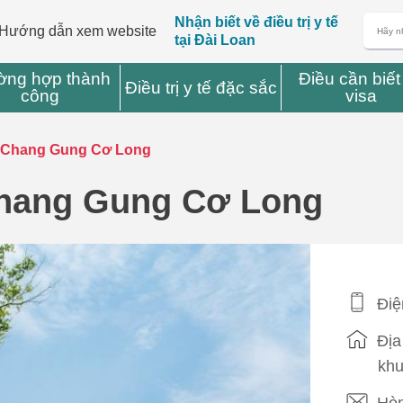
Nhận biết về điều trị y tế
Hướng dẫn xem website
tại Đài Loan
ờng hợp thành
Điều cần biết
Điều trị y tế đặc sắc
công
visa
m Chang Gung Cơ Long
Chang Gung Cơ Long
Điệ
Địa
khu
Hòm