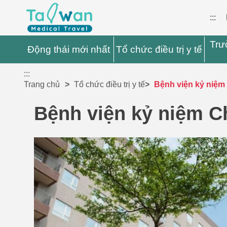
:::
Trư
Động thái mới nhất
Tổ chức điều trị y tế
:::
Trang chủ
Tổ chức điều trị y tế
Bệnh viện kỷ niệ
Bệnh viện kỷ niệm 