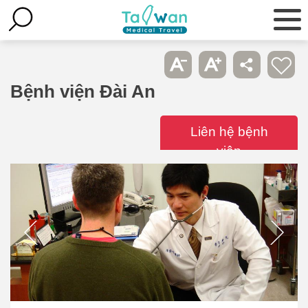
Bệnh viện Đài An
Liên hệ bệnh
viện