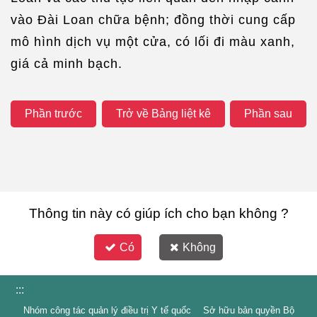
vào Đài Loan chữa bệnh; đồng thời cung cấp
mô hình dịch vụ một cửa, có lối đi màu xanh,
giá cả minh bạch.
Phần trước
Trở về Bảng liệt kê
Phần sau
Thông tin này có giúp ích cho bạn không ?
Có
Không
:::
Nhóm công tác quản lý điều trị Y tế quốc Sở hữu bản quyền Bộ