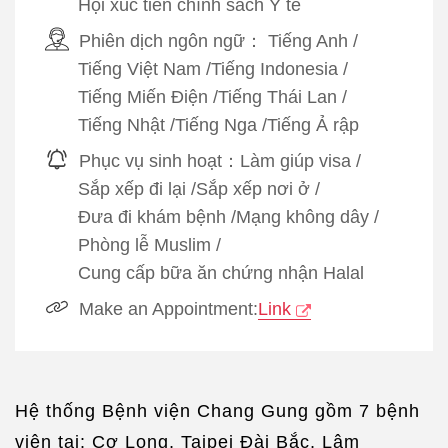
Hội xúc tiến chính sách Y tế
Phiên dịch ngôn ngữ：
Tiếng Anh
/
Tiếng Việt Nam
/
Tiếng Indonesia
/
Tiếng Miến Điện
/
Tiếng Thái Lan
/
Tiếng Nhật
/
Tiếng Nga
/
Tiếng Ả rập
Phục vụ sinh hoạt：
Làm giúp visa
/
Sắp xếp đi lại
/
Sắp xếp nơi ở
/
Đưa đi khám bệnh
/
Mạng không dây
/
Phòng lễ Muslim
/
Cung cấp bữa ăn chứng nhận Halal
Make an Appointment:
Link
Hệ thống Bệnh viện Chang Gung gồm 7 bệnh
viện tại: Cơ Long, Taipei Đài Bắc, Lâm