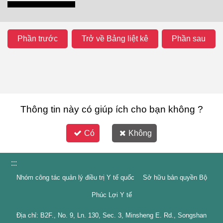
Phần trước
Trở về Bảng liệt kê
Phần sau
Thông tin này có giúp ích cho bạn không ?
Có
Không
:::
Nhóm công tác quản lý điều trị Y tế quốc Sở hữu bản quyền Bộ
Phúc Lợi Y tế
Địa chỉ: B2F., No. 9, Ln. 130, Sec. 3, Minsheng E. Rd., Songshan