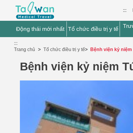
:::
Trư
Động thái mới nhất
Tổ chức điều trị y tế
:::
Trang chủ
Tổ chức điều trị y tế
Bệnh viện kỷ niệ
Bệnh viện kỷ niệm 