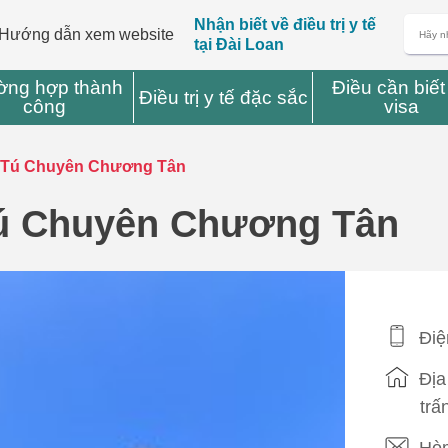
Nhận biết về điều trị y tế
Hướng dẫn xem website
tại Đài Loan
ờng hợp thành
Điều cần biết
Điều trị y tế đặc sắc
công
visa
m Tú Chuyên Chương Tân
Tú Chuyên Chương Tân
Điệ
Địa
trấ
Hòm