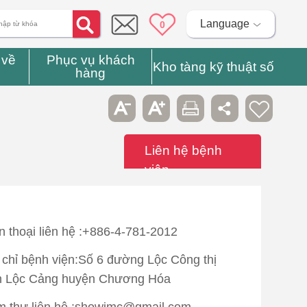
Language
0
 về
Phục vụ khách
Kho tàng kỹ thuật số
hàng
Liên hệ bệnh
viện
n thoại liên hệ :+886-4-781-2012
 chỉ bệnh viện:Số 6 đường Lộc Công thị
n Lộc Cảng huyện Chương Hóa
 thư liên hệ :showimc@gmail.com,