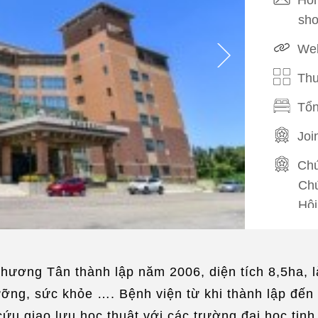
sh
Web
Thu
Tổn
Joi
Chứ
Chứ
Hội
Phi
Phụ
ương Tân thành lập năm 2006, diện tích 8,5ha, l
Sắp
ng, sức khỏe …. Bệnh viện từ khi thành lập đến n
/
Đư
ứu giao lưu học thuật với các trường đại học tinh