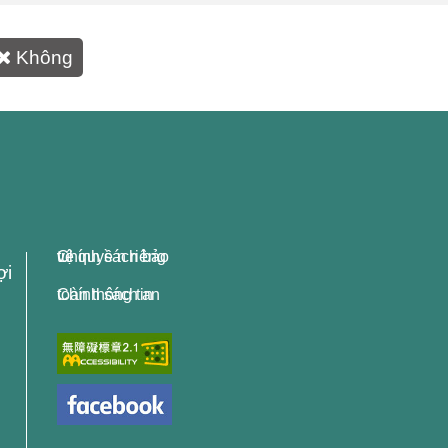
Không
Chính sách bảo vệ quyề n riêng tư
ợi
Chính sách an toàn thông tin