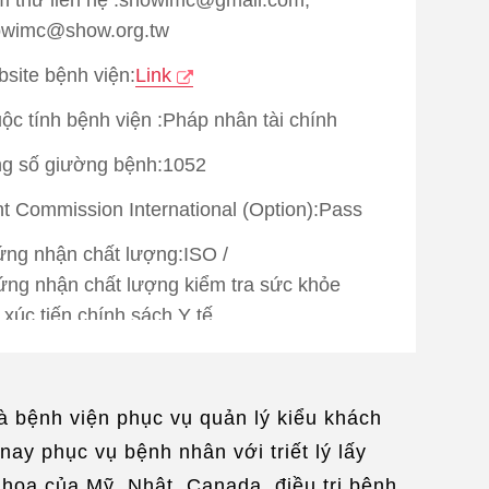
owimc@show.org.tw
site bệnh viện:
Link
ộc tính bệnh viện :Pháp nhân tài chính
g số giường bệnh:1052
nt Commission International (Option):
Pass
ng nhận chất lượng:
ISO
/
ng nhận chất lượng kiểm tra sức khỏe
 xúc tiến chính sách Y tế
ên dịch ngôn ngữ：
Tiếng Anh
/
Tiếng Nhật
c vụ sinh hoạt：
Làm giúp visa
/
à bệnh viện phục vụ quản lý kiểu khách
 xếp đi lại
/
Sắp xếp nơi ở
/
Sắp xếp du lịch
ay phục vụ bệnh nhân với triết lý lấy
a đi khám bệnh
/
Mạng không dây
/
 hoa của Mỹ, Nhật, Canada, điều trị bệnh