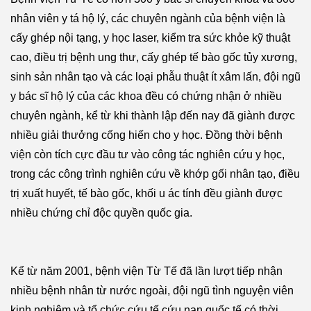
nhân viên y tá hộ lý, các chuyên ngành của bệnh viện là
cấy ghép nội tạng, y học laser, kiểm tra sức khỏe kỹ thuật
cao, điều trị bệnh ung thư, cấy ghép tế bào gốc tủy xương,
sinh sản nhân tạo và các loại phẫu thuật ít xâm lấn, đội ngũ
y bác sĩ hộ lý của các khoa đều có chứng nhận ở nhiều
chuyên ngành, kể từ khi thành lập đến nay đã giành được
nhiều giải thưởng cống hiến cho y học. Đồng thời bệnh
viện còn tích cực đầu tư vào công tác nghiên cứu y học,
trong các công trình nghiên cứu về khớp gối nhân tạo, điều
trị xuất huyết, tế bào gốc, khối u ác tính đều giành được
nhiều chứng chỉ độc quyền quốc gia.
Kể từ năm 2001, bệnh viện Từ Tế đã lần lượt tiếp nhận
nhiều bệnh nhân từ nước ngoài, đội ngũ tình nguyện viên
kinh nghiệm và tổ chức cứu tế cứu nạn quốc tế có thời