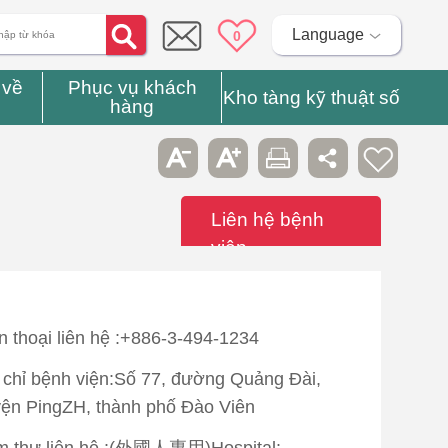
Language
0
 về
Phục vụ khách
Kho tàng kỹ thuật số
hàng
Liên hệ bệnh
viện
n thoại liên hệ :+886-3-494-1234
 chỉ bệnh viện:Số 77, đường Quảng Đài,
ện PingZH, thành phố Đào Viên
 thư liên hệ :(外國人專用)Hospital: