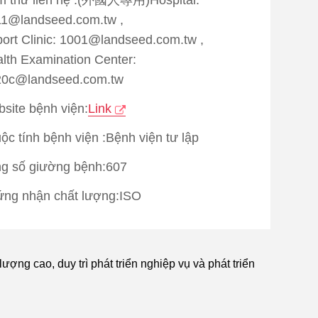
1@landseed.com.tw ,
port Clinic: 1001@landseed.com.tw ,
lth Examination Center:
20c@landseed.com.tw
site bệnh viện:
Link
ộc tính bệnh viện :Bệnh viện tư lập
g số giường bệnh:607
ng nhận chất lượng:
ISO
ên dịch ngôn ngữ：
Tiếng Anh
/
ng Việt Nam
/
Tiếng Indonesia
/
Tiếng Nhật
ng cao, duy trì phát triển nghiệp vụ và phát triển
c vụ sinh hoạt：
Làm giúp visa
/
 xếp đi lại
/
Sắp xếp nơi ở
/
Sắp xếp du lịch
a đi khám bệnh