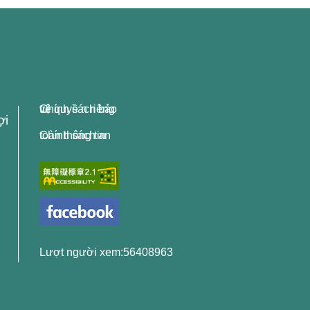
Chính sách bảo vệ quyề n riêng tư
ợi
Chính sách an toàn thông tin
Lượt người xem:56408963