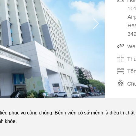
101
Air
Hea
34
Web
Thu
Tổn
Chứ
Phi
Tiế
u phục vụ công chúng. Bệnh viện có sứ mệnh là điều trị chất lượ
Phụ
nh khỏe.
Sắp
/
Đư