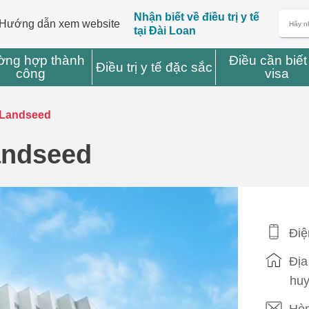
Nhận biết về điều trị y tế
Hướng dẫn xem website
tại Đài Loan
ờng hợp thành
Điều cần biết
Điều trị y tế đặc sắc
công
visa
 Landseed
andseed
Điệ
Địa
huy
Hòm