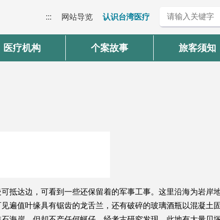
:::
网站导览
认识台湾医疗
医疗机构
个案故事
旅客须知
後可抵达边，可看到一些还保留着的军事工事。这里沿海为岩岸
可见遍值叶缘具有锯齿的龙舌兰，还有破碎的玻璃酒瓶以混凝土
礁石海岸，但却不产任何蚵仔，经考古研究发现，此地有大量贝