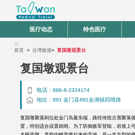
医疗动态
特色医疗
:::
首页
台湾旅游
复国墩观景台
复国墩观景台
电话：886-8-2324174
地址：891 金门县891金湖镇四维路
复国墩聚落则位处金门岛最东端，路经传统古厝聚落
置，特别适合设置岗哨。为了防御敌军登陆，岩坡上
名蚵壳墩，意指由蚵壳堆起来的高地，是一半岛型的