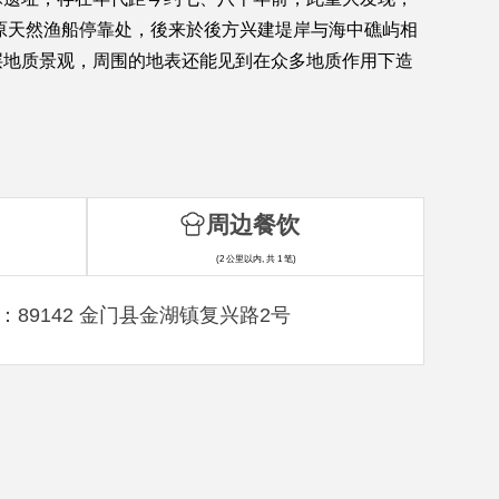
原天然渔船停靠处，後来於後方兴建堤岸与海中礁屿相
层地质景观，周围的地表还能见到在众多地质作用下造
周边餐饮
(2 公里以内, 共 1 笔)
：89142 金门县金湖镇复兴路2号