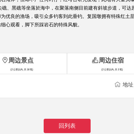
尖礁、黑礁等坐落於海中，在聚落南侧目前建有斜坡步道，可达
却为优良的渔场，吸引众多钓客到此垂钓。复国墩拥有特殊红土
妨细心观看，脚下所踩岩石的特殊风貌。
周边景点
周边住宿
(2 公里以内, 共 18 笔)
(2 公里以内, 共 3 笔)
地址
回列表