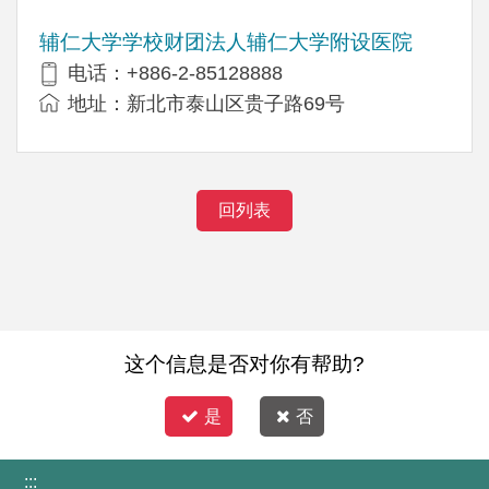
辅仁大学学校财团法人辅仁大学附设医院
电话：+886-2-85128888
地址：新北市泰山区贵子路69号
回列表
这个信息是否对你有帮助?
是
否
:::