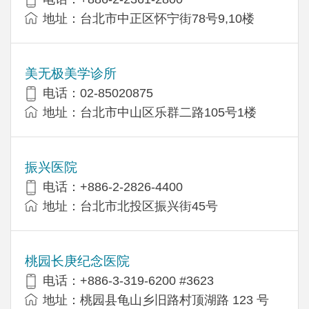
地址：台北市中正区怀宁街78号9,10楼
美无极美学诊所
电话：02-85020875
地址：台北市中山区乐群二路105号1楼
振兴医院
电话：+886-2-2826-4400
地址：台北市北投区振兴街45号
桃园长庚纪念医院
电话：+886-3-319-6200 #3623
地址：桃园县龟山乡旧路村顶湖路 123 号