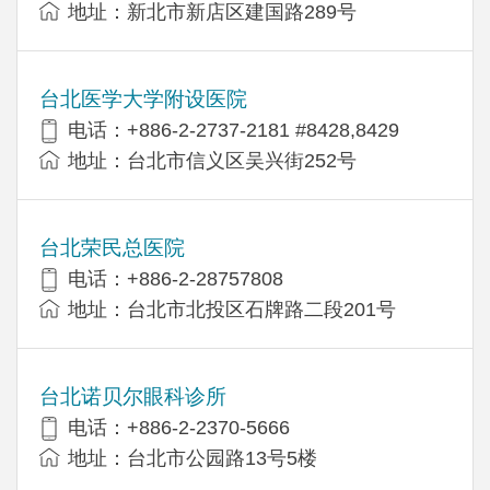
地址：新北市新店区建国路289号
台北医学大学附设医院
电话：+886-2-2737-2181 #8428,8429
地址：台北市信义区吴兴街252号
台北荣民总医院
电话：+886-2-28757808
地址：台北市北投区石牌路二段201号
台北诺贝尔眼科诊所
电话：+886-2-2370-5666
地址：台北市公园路13号5楼