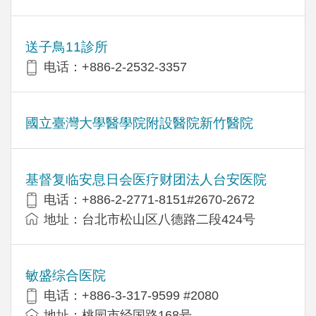
送子鳥11診所
电话：+886-2-2532-3357
國立臺灣大學醫學院附設醫院新竹醫院
基督复临安息日会医疗财团法人台安医院
电话：+886-2-2771-8151#2670-2672
地址：台北市松山区八德路二段424号
敏盛综合医院
电话：+886-3-317-9599 #2080
地址：桃园市经国路168号