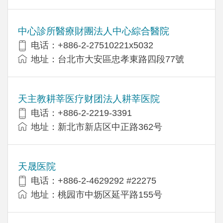
中心診所醫療財團法人中心綜合醫院
电话：+886-2-27510221x5032
地址：台北市大安區忠孝東路四段77號
天主教耕莘医疗财团法人耕莘医院
电话：+886-2-2219-3391
地址：新北市新店区中正路362号
天晟医院
电话：+886-2-4629292 #22275
地址：桃园市中坜区延平路155号