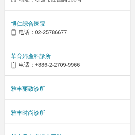
博仁综合医院
电话：02-25786677
華育婦產科診所
电话：+886-2-2709-9966
雅丰丽致诊所
雅丰时尚诊所