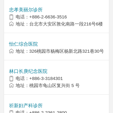
忠孝美丽尔诊所
电话：+886-2-6636-3516
地址：台北市大安区敦化南路一段216号6楼
怡仁综合医院
地址：326桃园市杨梅区杨新北路321巷30号
林口长庚纪念医院
电话：+886-3-3184301
地址：桃园市龟山区复兴街 5 号
祈新妇产科诊所
电话：+886-2-2361-2800