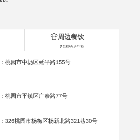
周边餐饮
(2 公里以内, 共 21 笔)
：桃园市中坜区延平路155号
：桃园市平镇区广泰路77号
：326桃园市杨梅区杨新北路321巷30号