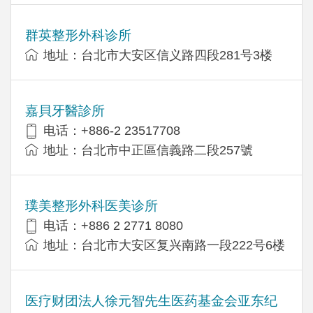
群英整形外科诊所
地址：台北市大安区信义路四段281号3楼
嘉貝牙醫診所
电话：+886-2 23517708
地址：台北市中正區信義路二段257號
璞美整形外科医美诊所
电话：+886 2 2771 8080
地址：台北市大安区复兴南路一段222号6楼
医疗财团法人徐元智先生医药基金会亚东纪