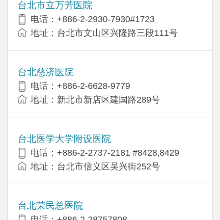
台北市立万芳医院
电话：+886-2-2930-7930#1723
地址：台北市文山区兴隆路三段111号
台北慈济医院
电话：+886-2-6628-9779
地址：新北市新店区建国路289号
台北医学大学附设医院
电话：+886-2-2737-2181 #8428,8429
地址：台北市信义区吴兴街252号
台北荣民总医院
电话：+886-2-28757808