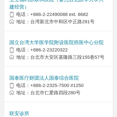
建经营）
电话：+​886-2-22490088 ext. 8682
地址：台湾新北市中和区中正路291号
国立台湾大学医学院附设医院癌医中心分院
电话：+886-2-23220322
地址：台北市大安区基隆路三段155巷57号
国泰医疗财团法人国泰综合医院
电话：+886-2-2325-7500 #1250
地址：台北市仁爱路四段280号
联安诊所