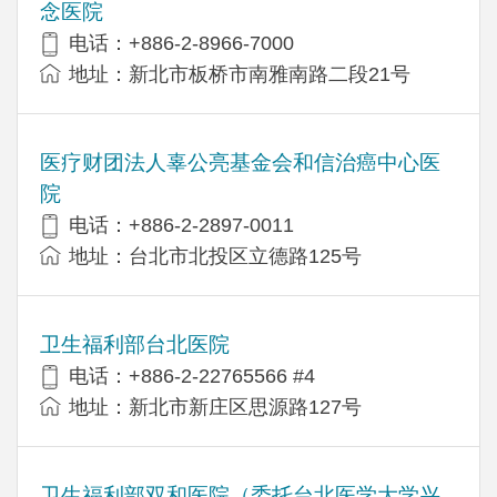
念医院
电话：+886-2-8966-7000
地址：新北市板桥市南雅南路二段21号
医疗财团法人辜公亮基金会和信治癌中心医
院
电话：+886-2-2897-0011
地址：台北市北投区立德路125号
卫生福利部台北医院
电话：+886-2-22765566 #4
地址：新北市新庄区思源路127号
卫生福利部双和医院（委托台北医学大学兴