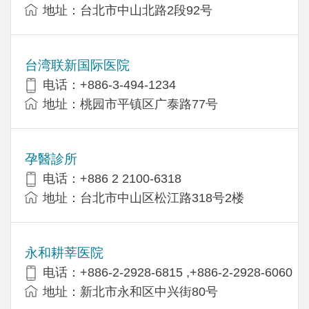
地址：台北市中山北路2段92号
台湾联新国际医院
电话：+886-3-494-1234
地址：桃园市平镇区广泰路77号
孕醫診所
电话：+886 2 2100-6318
地址：台北市中山区松江路318号2楼
永和耕莘医院
电话：+886-2-2928-6815 ,+886-2-2928-6060
地址：新北市永和区中兴街80号