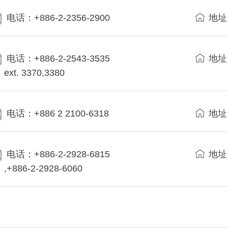
电话：+886-2-2356-2900
地址
电话：+886-2-2543-3535
地址
ext. 3370,3380
电话：+886 2 2100-6318
地址
电话：+886-2-2928-6815
地址
,+886-2-2928-6060