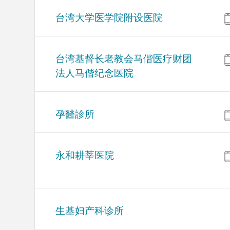
台湾大学医学院附设医院
台湾基督长老教会马偕医疗财团
法人马偕纪念医院
孕醫診所
永和耕莘医院
生基妇产科诊所