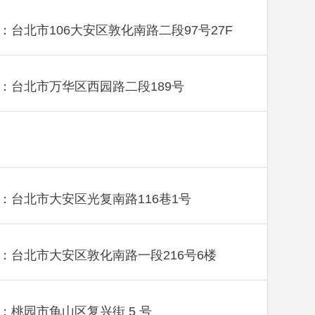
：台北市106大安区敦化南路二段97号27F
：台北市万华区西园路二段189号
：台北市大安区光复南路116巷1号
：台北市大安区敦化南路一段216号6楼
：桃园市龟山区复兴街 5 号