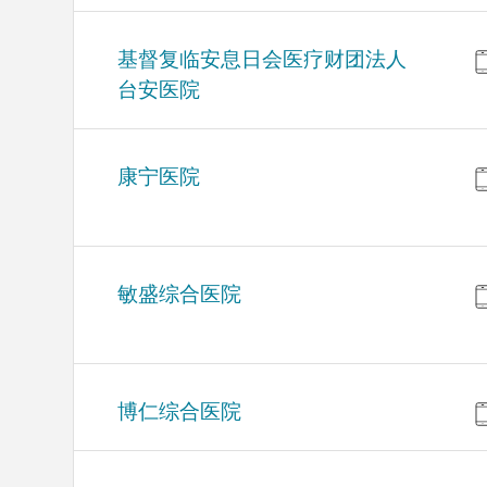
基督复临安息日会医疗财团法人
台安医院
康宁医院
敏盛综合医院
博仁综合医院