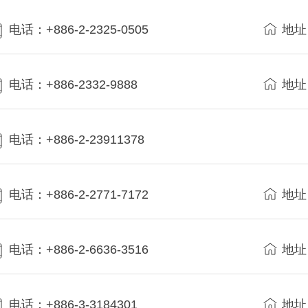
电话：+886-2-2325-0505
地址
电话：+886-2332-9888
地址
电话：+886-2-23911378
电话：+886-2-2771-7172
地址
电话：+886-2-6636-3516
地址
电话：+886-3-3184301
地址