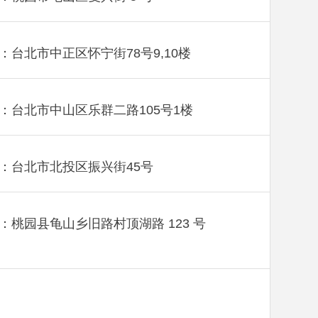
：台北市中正区怀宁街78号9,10楼
：台北市中山区乐群二路105号1楼
：台北市北投区振兴街45号
：桃园县龟山乡旧路村顶湖路 123 号