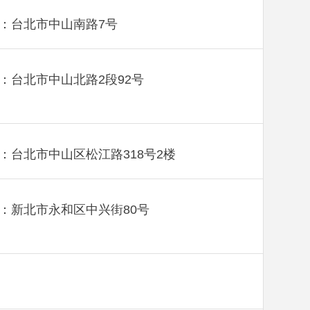
：台北市中山南路7号
：台北市中山北路2段92号
：台北市中山区松江路318号2楼
：新北市永和区中兴街80号