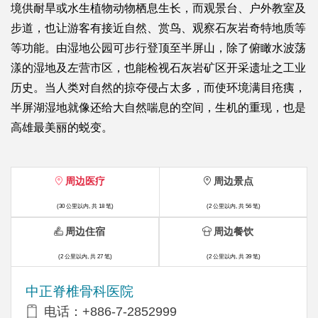
境供耐旱或水生植物动物栖息生长，而观景台、户外教室及
步道，也让游客有接近自然、赏鸟、观察石灰岩奇特地质等
等功能。由湿地公园可步行登顶至半屏山，除了俯瞰水波荡
漾的湿地及左营市区，也能检视石灰岩矿区开采遗址之工业
历史。当人类对自然的掠夺侵占太多，而使环境满目疮痍，
半屏湖湿地就像还给大自然喘息的空间，生机的重现，也是
高雄最美丽的蜕变。
周边医疗
周边景点
(30 公里以内, 共 18 笔)
(2 公里以内, 共 56 笔)
周边住宿
周边餐饮
(2 公里以内, 共 27 笔)
(2 公里以内, 共 39 笔)
中正脊椎骨科医院
电话：+886-7-2852999