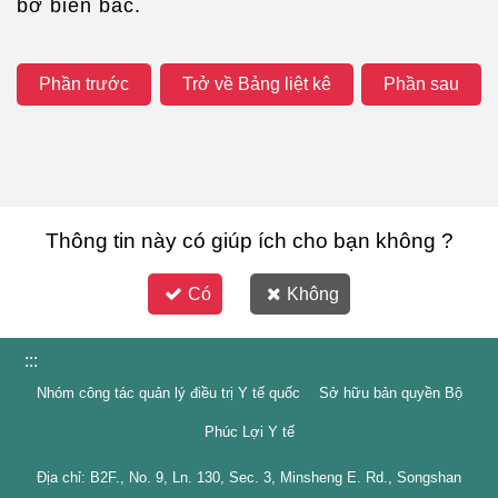
bờ biển bắc.
Phần trước
Trở về Bảng liệt kê
Phần sau
Thông tin này có giúp ích cho bạn không ?
Có
Không
:::
Nhóm công tác quản lý điều trị Y tế quốc Sở hữu bản quyền Bộ
Phúc Lợi Y tế
Địa chỉ: B2F., No. 9, Ln. 130, Sec. 3, Minsheng E. Rd., Songshan