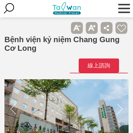
Bệnh viện kỷ niệm Chang Gung
Cơ Long
線上諮詢
Liên hệ bệnh
viện