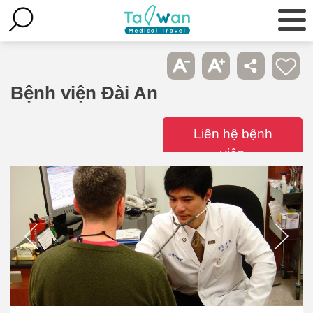
Bệnh viện Đài An
Liên hệ bệnh
viện