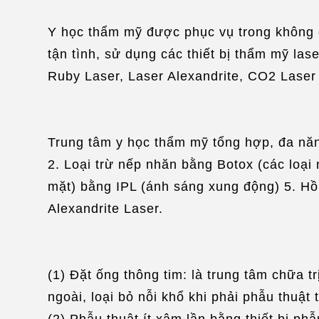
Y học thẩm mỹ được phục vụ trong không g
tận tình, sử dụng các thiết bị thẩm mỹ l
Ruby Laser, Laser Alexandrite, CO2 Laser và
Trung tâm y học thẩm mỹ tổng hợp, đa năn
2. Loại trừ nếp nhăn bằng Botox (các loại
mặt) bằng IPL (ánh sáng xung động) 5. Hồi
Alexandrite Laser.
(1) Đặt ống thông tim: là trung tâm chữa t
ngoài, loại bỏ nỗi khổ khi phải phẫu thuật
(2) Phẫu thuật ít xâm lần bằng thiết bị ph