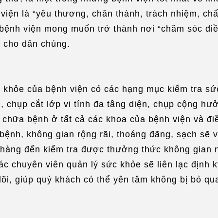
nh viện là “yêu thương, chân thành, trách nhiệm, ch
 bệnh viện mong muốn trở thành nơi “chăm sóc điều
n cho dân chúng.
c khỏe của bệnh viện có các hạng mục kiểm tra sứ
, chụp cắt lớp vi tính đa tầng diện, chụp cộng hư
hữa bệnh ở tất cả các khoa của bệnh viện và điều
 bệnh, không gian rộng rãi, thoáng đãng, sạch sẽ v
 hàng đến kiểm tra được thưởng thức không gian n
các chuyên viên quản lý sức khỏe sẽ liên lạc định 
dõi, giúp quý khách có thể yên tâm không bị bỏ qu