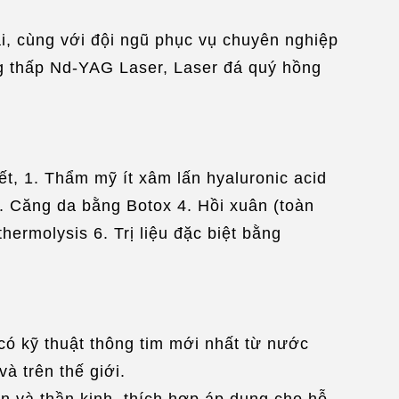
i, cùng với đội ngũ phục vụ chuyên nghiệp
ng thấp Nd-YAG Laser, Laser đá quý hồng
t, 1. Thẩm mỹ ít xâm lấn hyaluronic acid
3. Căng da bằng Botox 4. Hồi xuân (toàn
ermolysis 6. Trị liệu đặc biệt bằng
 có kỹ thuật thông tim mới nhất từ nước
à trên thế giới.
ản và thần kinh, thích hợp áp dụng cho hỗ