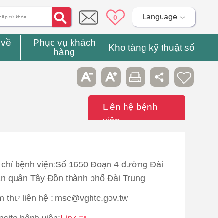
Language
0
 về
Phục vụ khách
Kho tàng kỹ thuật số
hàng
Liên hệ bệnh
viện
 chỉ bệnh viện:Số 1650 Đoạn 4 đường Đài
n quận Tây Đồn thành phố Đài Trung
 thư liên hệ :imsc@vghtc.gov.tw
site bệnh viện:
Link