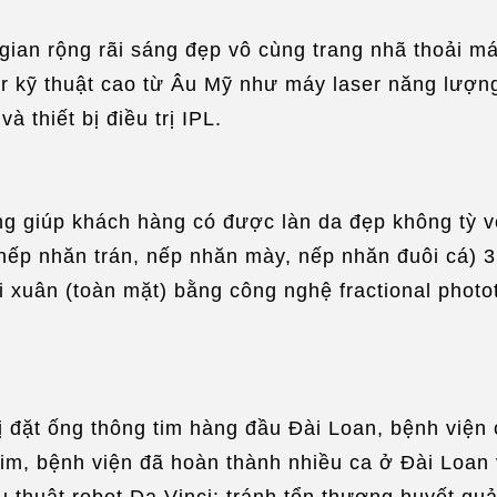
ian rộng rãi sáng đẹp vô cùng trang nhã thoải má
aser kỹ thuật cao từ Âu Mỹ như máy laser năng lượ
 thiết bị điều trị IPL.
g giúp khách hàng có được làn da đẹp không tỳ vế
 nếp nhăn trán, nếp nhăn mày, nếp nhăn đuôi cá) 
 xuân (toàn mặt) bằng công nghệ fractional phototh
rị đặt ống thông tim hàng đầu Đài Loan, bệnh viện
 tim, bệnh viện đã hoàn thành nhiều ca ở Đài Loan v
ẫu thuật robot Da Vinci: tránh tổn thương huyết qu