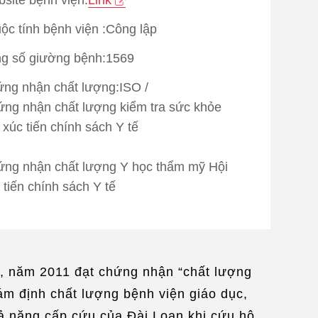
ộc tính bệnh viện :Công lập
g số giường bệnh:1569
ng nhận chất lượng:
ISO
/
ng nhận chất lượng kiểm tra sức khỏe
 xúc tiến chính sách Y tế
ng nhận chất lượng Y học thẩm mỹ Hội
 tiến chính sách Y tế
ng nhận chất lượng chăm sóc bệnh Hội
 tiến chính sách Y tế
, năm 2011 đạt chứng nhận “chất lượng
ên dịch ngôn ngữ：
Tiếng Anh
ám định chất lượng bệnh viện giáo dục,
khả nặng cấp cứu của Đài Loan khi cứu hộ