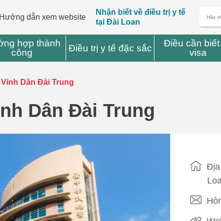
Nhận biết về điều trị y tế
Hướng dẫn xem website
tại Đài Loan
ờng hợp thành
Điều cần biết
Điều trị y tế đặc sắc
công
visa
 Vinh Dân Đài Trung
inh Dân Đài Trung
Địa
Loa
Hòm
Web