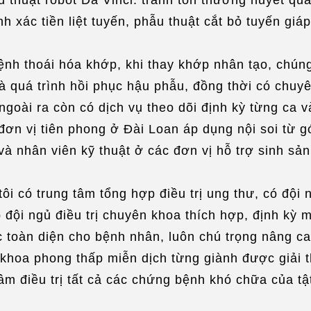
nh xác tiền liệt tuyến, phẫu thuật cắt bỏ tuyến gi
ệnh thoái hóa khớp, khi thay khớp nhân tạo, chún
và quá trình hồi phục hậu phẫu, đồng thời có chu
ngoài ra còn có dịch vụ theo dõi định kỳ từng ca v
à đơn vị tiên phong ở Đài Loan áp dụng nội soi từ
 và nhân viên kỹ thuật ở các đơn vị hỗ trợ sinh s
tôi có trung tâm tổng hợp điều trị ung thư, có đội
p đội ngủ điều trị chuyên khoa thích hợp, định kỳ
c toàn diện cho bệnh nhân, luôn chú trọng nâng ca
ũ khoa phong thấp miễn dịch từng giành được giải 
âm điều trị tất cả các chứng bệnh khó chữa của t