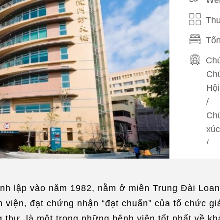
Thu
Tổn
Chứ
Chứ
Hội
/
Chứ
xúc
/
Chứ
xúc
ành lập vào năm 1982, nằm ở miền Trung Đài Loan
Phi
h viện, đạt chứng nhận “đạt chuẩn” của tổ chức gi
ng thư, là một trong những bệnh viện tốt nhất về 