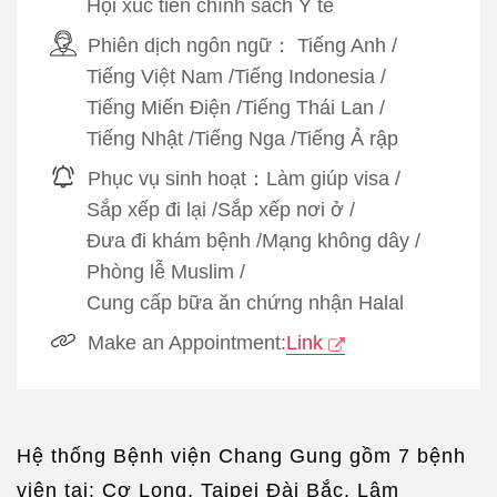
Hội xúc tiến chính sách Y tế
Phiên dịch ngôn ngữ：
Tiếng Anh
/
Tiếng Việt Nam
/
Tiếng Indonesia
/
Tiếng Miến Điện
/
Tiếng Thái Lan
/
Tiếng Nhật
/
Tiếng Nga
/
Tiếng Ả rập
Phục vụ sinh hoạt：
Làm giúp visa
/
Sắp xếp đi lại
/
Sắp xếp nơi ở
/
Đưa đi khám bệnh
/
Mạng không dây
/
Phòng lễ Muslim
/
Cung cấp bữa ăn chứng nhận Halal
Make an Appointment:
Link
Hệ thống Bệnh viện Chang Gung gồm 7 bệnh
viện tại: Cơ Long, Taipei Đài Bắc, Lâm