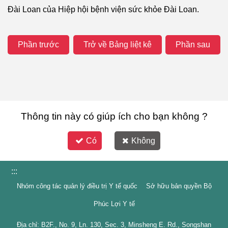
Đài Loan của Hiệp hội bệnh viện sức khỏe Đài Loan.
Phần trước
Trở về Bảng liệt kê
Phần sau
Thông tin này có giúp ích cho bạn không ?
Có
Không
:::
Nhóm công tác quản lý điều trị Y tế quốc Sở hữu bản quyền Bộ
Phúc Lợi Y tế
Địa chỉ: B2F., No. 9, Ln. 130, Sec. 3, Minsheng E. Rd., Songshan