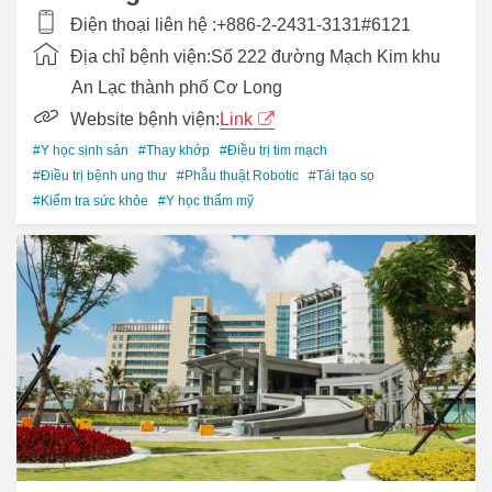
Điện thoại liên hệ :
+886-2-2431-3131#6121
Địa chỉ bệnh viện:
Số 222 đường Mạch Kim khu
An Lạc thành phố Cơ Long
Website bệnh viện:
Link
#Y học sinh sản
#Thay khớp
#Điều trị tim mạch
#Điều trị bệnh ung thư
#Phẫu thuật Robotic
#Tái tạo sọ
#Kiểm tra sức khỏe
#Y học thẩm mỹ