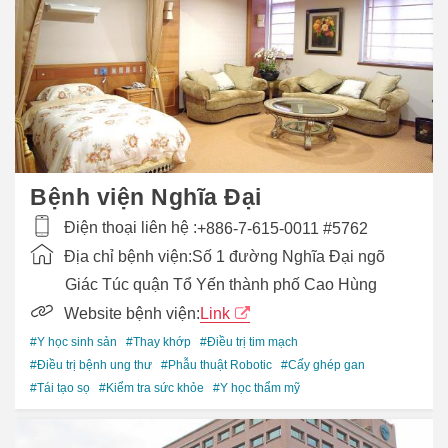
Bệnh viện Nghĩa Đại
Điện thoại liên hệ :
+886-7-615-0011 #5762
Địa chỉ bệnh viện:
Số 1 đường Nghĩa Đại ngõ
Giác Túc quận Tổ Yến thành phố Cao Hùng
Website bệnh viện:
Link
#Y học sinh sản
#Thay khớp
#Điều trị tim mạch
#Điều trị bệnh ung thư
#Phẫu thuật Robotic
#Cấy ghép gan
#Tái tạo sọ
#Kiểm tra sức khỏe
#Y học thẩm mỹ