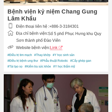
Bệnh viện kỷ niệm Chang Gung
Lâm Khẩu
Điện thoại liên hệ :
+886-3-3184301
Địa chỉ bệnh viện:
Số 5 phố Phục Hưng khu Quy
Sơn thành phố Đào Viên
Website bệnh viện:
Link
#Điều trị tim mạch
#Thay khớp
#Y học sinh sản
#Điều trị bệnh ung thư
#Phẫu thuật Robotic
#Cấy ghép gan
#Tái tạo sọ
#Kiểm tra sức khỏe
#Y học thẩm mỹ