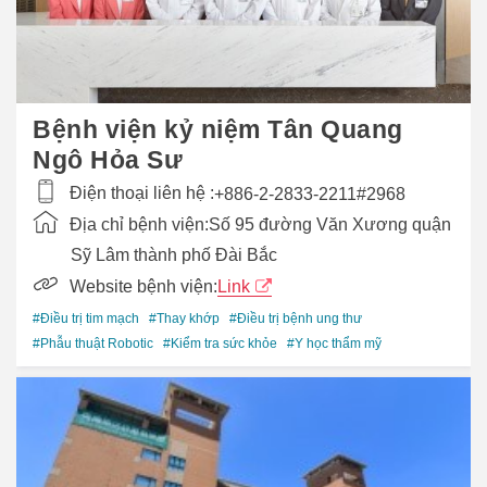
Bệnh viện kỷ niệm Tân Quang
Ngô Hỏa Sư
Điện thoại liên hệ :
+886-2-2833-2211#2968
Địa chỉ bệnh viện:
Số 95 đường Văn Xương quận
Sỹ Lâm thành phố Đài Bắc
Website bệnh viện:
Link
#Điều trị tim mạch
#Thay khớp
#Điều trị bệnh ung thư
#Phẫu thuật Robotic
#Kiểm tra sức khỏe
#Y học thẩm mỹ