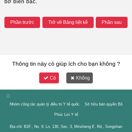
bờ biển bắc.
Phần trước
Trở về Bảng liệt kê
Phần sau
Thông tin này có giúp ích cho bạn không ?
Có
Không
:::
Nhóm công tác quản lý điều trị Y tế quốc Sở hữu bản quyền Bộ
Phúc Lợi Y tế
Địa chỉ: B2F., No. 9, Ln. 130, Sec. 3, Minsheng E. Rd., Songshan