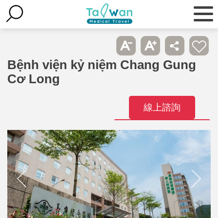
Bệnh viện kỷ niệm Chang Gung
Cơ Long
線上諮詢
Liên hệ bệnh
viện