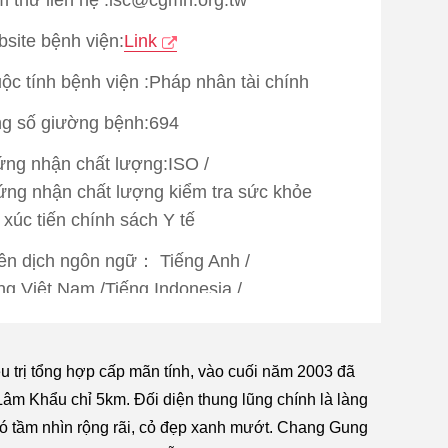
site bệnh viện:
Link
ộc tính bệnh viện :Pháp nhân tài chính
g số giường bệnh:694
ng nhận chất lượng:
ISO
/
ng nhận chất lượng kiểm tra sức khỏe
 xúc tiến chính sách Y tế
ên dịch ngôn ngữ：
Tiếng Anh
/
ng Việt Nam
/
Tiếng Indonesia
/
ng Thái Lan
/
Tiếng Nhật
/
Tiếng Nga
/
ng Ả rập
ều trị tổng hợp cấp mãn tính, vào cuối năm 2003 đã
c vụ sinh hoạt：
Làm giúp visa
/
m Khẩu chỉ 5km. Đối diện thung lũng chính là làng
 xếp đi lại
/
Sắp xếp nơi ở
/
ó tầm nhìn rộng rãi, cỏ đẹp xanh mướt. Chang Gung
 đi khám bệnh
/
Mạng không dây
/