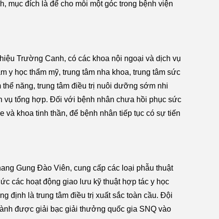
h, mục đích là để cho mỗi một góc trong bệnh viện
ng lễ Muslim
/
g cấp bữa ăn chứng nhận Halal
 hiệu Trường Canh, có các khoa nội ngoại và dịch vụ
tâm y học thẩm mỹ, trung tâm nha khoa, trung tâm sức
m thể năng, trung tâm điều trị nuôi dưỡng sớm nhi
ch vụ tổng hợp. Đối với bệnh nhân chưa hồi phục sức
và khoa tinh thần, để bệnh nhân tiếp tục có sự tiến
hang Gung Đào Viên, cung cấp các loại phẫu thuật
hức các hoạt động giao lưu kỹ thuật hợp tác y học
định là trung tâm điều trị xuất sắc toàn cầu. Đội
giành được giải bạc giải thưởng quốc gia SNQ vào