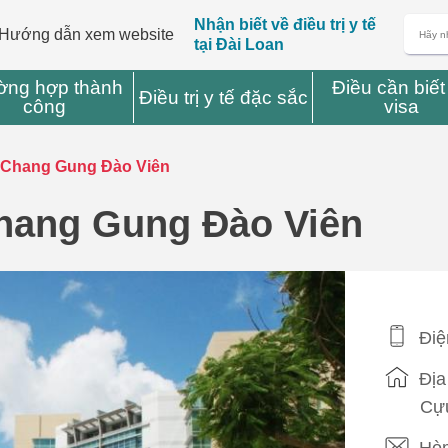
Nhận biết về điều trị y tế
Hướng dẫn xem website
tại Đài Loan
ờng hợp thành
Điều cần biết
Điều trị y tế đặc sắc
công
visa
m Chang Gung Đào Viên
Chang Gung Đào Viên
Điệ
Địa
Cựu
Hòm