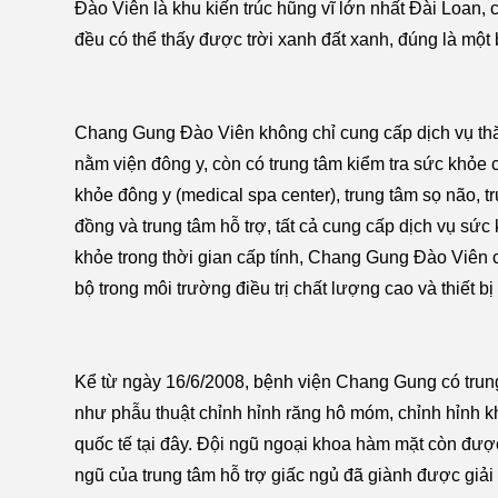
Đào Viên là khu kiến trúc hũng vĩ lớn nhất Đài Loan,
đều có thể thấy được trời xanh đất xanh, đúng là một
Chang Gung Đào Viên không chỉ cung cấp dịch vụ thăm
nằm viện đông y, còn có trung tâm kiểm tra sức khỏe 
khỏe đông y (medical spa center), trung tâm sọ não, t
đồng và trung tâm hỗ trợ, tất cả cung cấp dịch vụ sứ
khỏe trong thời gian cấp tính, Chang Gung Đào Viên 
bộ trong môi trường điều trị chất lượng cao và thiết bị 
Kể từ ngày 16/6/2008, bệnh viện Chang Gung có trung
như phẫu thuật chỉnh hỉnh răng hô móm, chỉnh hỉnh khu
quốc tế tại đây. Đội ngũ ngoại khoa hàm mặt còn được
ngũ của trung tâm hỗ trợ giấc ngủ đã giành được giả