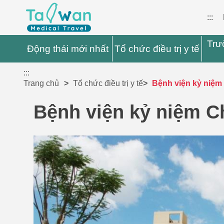
:::
Trư
Động thái mới nhất
Tổ chức điều trị y tế
:::
Trang chủ
Tổ chức điều trị y tế
Bệnh viện kỷ niệ
Bệnh viện kỷ niệm 