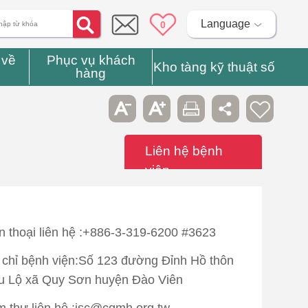
Language
0
 về
Phục vụ khách
Kho tàng kỹ thuật số
hàng
Liên hệ bệnh
viện
n thoại liên hệ :+886-3-319-6200 #3623
 chỉ bệnh viện:Số 123 đường Đỉnh Hồ thôn
 Lộ xã Quy Sơn huyện Đào Viên
 thư liên hệ :isc@cgmh.org.tw