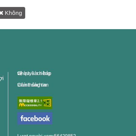
Không
Chính sách bảo vệ quyề n riêng tư
ợi
Chính sách an toàn thông tin