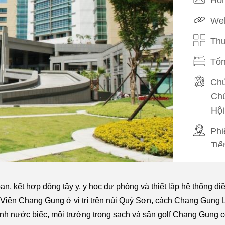
Web
Thu
Tổn
Chứ
Chứ
Hội
Phi
Tiế
Tiế
Tiế
n, kết hợp đông tây y, y học dự phòng và thiết lập hệ thống đi
Phụ
ên Chang Gung ở vị trí trên núi Quý Sơn, cách Chang Gung Lâ
Sắp
nh nước biếc, môi trường trong sạch và sân golf Chang Gung c
Đưa