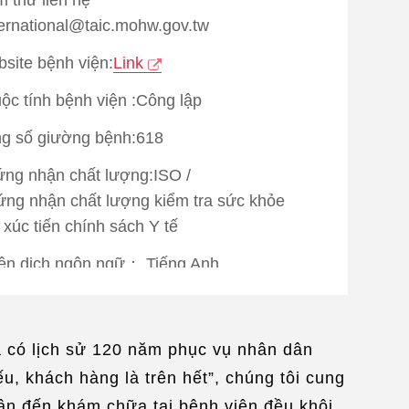
ternational@taic.mohw.gov.tw
site bệnh viện:
Link
ộc tính bệnh viện :Công lập
g số giường bệnh:618
ng nhận chất lượng:
ISO
/
ng nhận chất lượng kiểm tra sức khỏe
 xúc tiến chính sách Y tế
ên dịch ngôn ngữ：
Tiếng Anh
e an Appointment:
Link
ã có lịch sử 120 năm phục vụ nhân dân
u, khách hàng là trên hết”, chúng tôi cung
ân đến khám chữa tại bệnh viện đều khôi