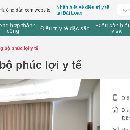
Nhận biết về điều trị y tế
Hướng dẫn xem website
tại Đài Loan
ờng hợp thành
Điều cần biết
Điều trị y tế đặc sắc
công
visa
g bộ phúc lợi y tế
bộ phúc lợi y tế
Điệ
Địa
Dân
Hòm