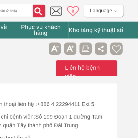
Language
0
 về
Phục vụ khách
Kho tàng kỹ thuật số
hàng
Liên hệ bệnh
viện
n thoại liên hệ :+886 4 22294411 Ext 5
 chỉ bệnh viện:Số 199 Đoạn 1 đường Tam
 quận Tây thành phố Đài Trung
 thư liên hệ