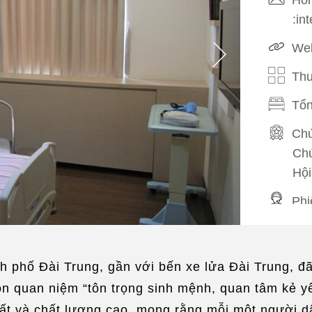
:in
Web
Thu
Tổn
Chứ
Chứ
Hội
Phi
Mak
h phố Đài Trung, gần với bến xe lửa Đài Trung, đ
ôn quan niệm “tôn trọng sinh mệnh, quan tâm kẻ yế
ất và chất lượng cao, mong rằng mỗi một người d