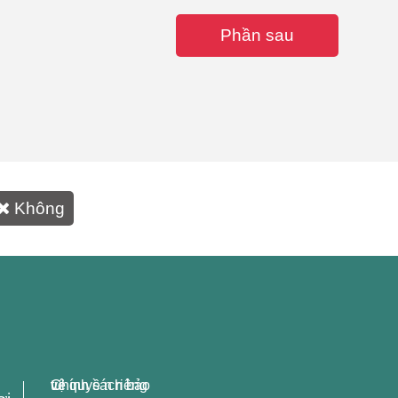
Phần sau
Không
Chính sách bảo vệ quyề n riêng tư