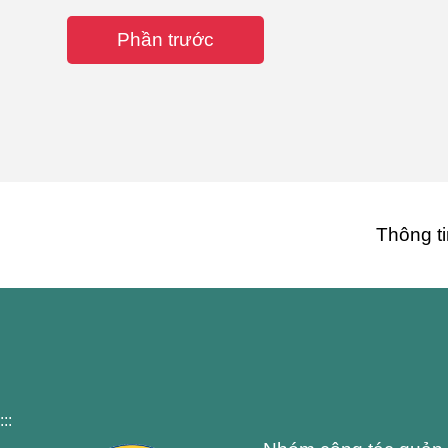
Phần trước
Thông ti
:::