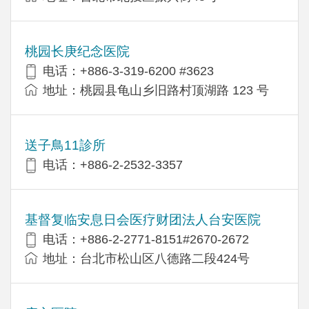
桃园长庚纪念医院
电话：+886-3-319-6200 #3623
地址：桃园县龟山乡旧路村顶湖路 123 号
送子鳥11診所
电话：+886-2-2532-3357
基督复临安息日会医疗财团法人台安医院
电话：+886-2-2771-8151#2670-2672
地址：台北市松山区八德路二段424号