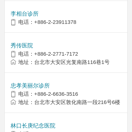
李相台诊所
电话：+886-2-23911378
秀传医院
电话：+886-2-2771-7172
地址：台北市大安区光复南路116巷1号
忠孝美丽尔诊所
电话：+886-2-6636-3516
地址：台北市大安区敦化南路一段216号6楼
林口长庚纪念医院