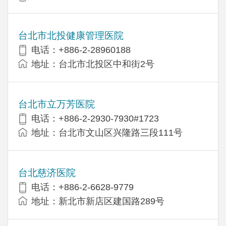
台北市北投健康管理医院
电话：+886-2-28960188
地址：台北市北投区中和街2号
台北市立万芳医院
电话：+886-2-2930-7930#1723
地址：台北市文山区兴隆路三段111号
台北慈济医院
电话：+886-2-6628-9779
地址：新北市新店区建国路289号