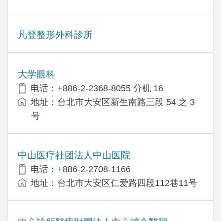
凡登整形外科診所
大学眼科
电话：+886-2-2368-8055 分机 16
地址：台北市大安区新生南路三段 54 之 3
号
中山医疗社团法人中山医院
电话：+886-2-2708-1166
地址：台北市大安区仁爱路四段112巷11号