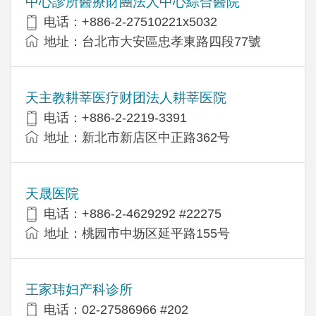
中心診所醫療財團法人中心綜合醫院
电话：+886-2-27510221x5032
地址：台北市大安區忠孝東路四段77號
天主教耕莘医疗财团法人耕莘医院
电话：+886-2-2219-3391
地址：新北市新店区中正路362号
天晟医院
电话：+886-2-4629292 #22275
地址：桃园市中坜区延平路155号
王家玮妇产科诊所
电话：02-27586966 #202