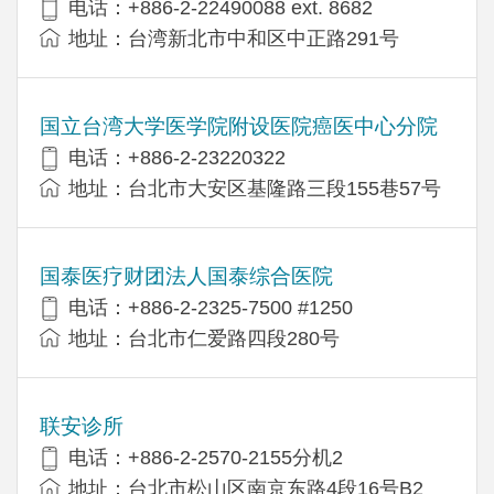
电话：+​886-2-22490088 ext. 8682
地址：台湾新北市中和区中正路291号
国立台湾大学医学院附设医院癌医中心分院
电话：+886-2-23220322
地址：台北市大安区基隆路三段155巷57号
国泰医疗财团法人国泰综合医院
电话：+886-2-2325-7500 #1250
地址：台北市仁爱路四段280号
联安诊所
电话：+886-2-2570-2155分机2
地址：台北市松山区南京东路4段16号B​​2