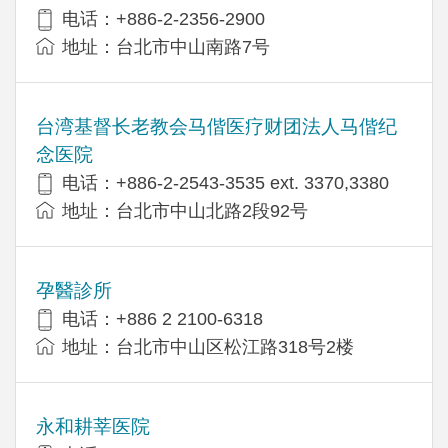
电话：+886-2-2356-2900
地址：台北市中山南路7号
台湾基督长老教会马偕医疗财团法人马偕纪
念医院
电话：+886-2-2543-3535 ext. 3370,3380
地址：台北市中山北路2段92号
孕醫診所
电话：+886 2 2100-6318
地址：台北市中山区松江路318号2楼
永和耕莘医院