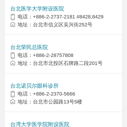
台北医学大学附设医院
电话：+886-2-2737-2181 #8428,8429
地址：台北市信义区吴兴街252号
台北荣民总医院
电话：+886-2-28757808
地址：台北市北投区石牌路二段201号
台北诺贝尔眼科诊所
电话：+886-2-2370-5666
地址：台北市公园路13号5楼
台湾大学医学院附设医院