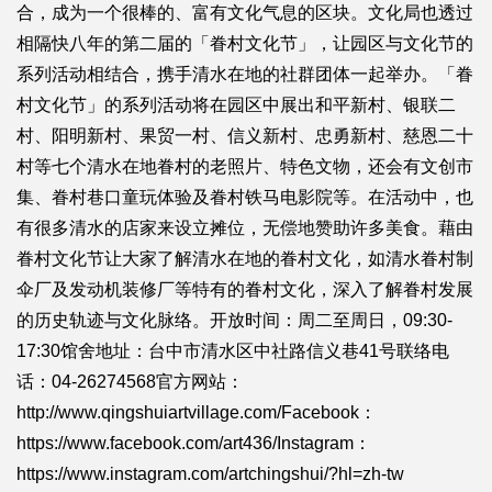
合，成为一个很棒的、富有文化气息的区块。文化局也透过
相隔快八年的第二届的「眷村文化节」，让园区与文化节的
系列活动相结合，携手清水在地的社群团体一起举办。「眷
村文化节」的系列活动将在园区中展出和平新村、银联二
村、阳明新村、果贸一村、信义新村、忠勇新村、慈恩二十
村等七个清水在地眷村的老照片、特色文物，还会有文创市
集、眷村巷口童玩体验及眷村铁马电影院等。在活动中，也
有很多清水的店家来设立摊位，无偿地赞助许多美食。藉由
眷村文化节让大家了解清水在地的眷村文化，如清水眷村制
伞厂及发动机装修厂等特有的眷村文化，深入了解眷村发展
的历史轨迹与文化脉络。开放时间：周二至周日，09:30-
17:30馆舍地址：台中市清水区中社路信义巷41号联络电
话：04-26274568官方网站：
http://www.qingshuiartvillage.com/Facebook：
https://www.facebook.com/art436/Instagram：
https://www.instagram.com/artchingshui/?hl=zh-tw