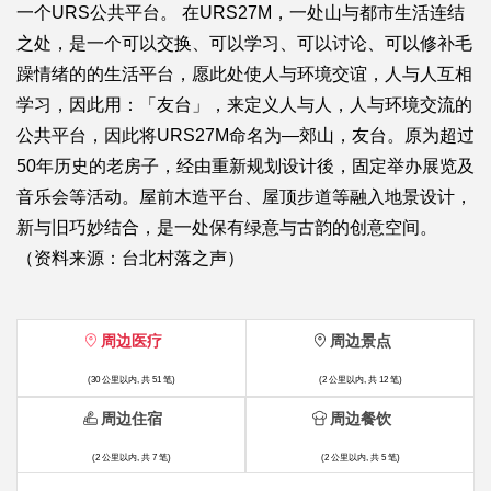
一个URS公共平台。 在URS27M，一处山与都市生活连结
之处，是一个可以交换、可以学习、可以讨论、可以修补毛
躁情绪的的生活平台，愿此处使人与环境交谊，人与人互相
学习，因此用：「友台」，来定义人与人，人与环境交流的
公共平台，因此将URS27M命名为—郊山，友台。原为超过
50年历史的老房子，经由重新规划设计後，固定举办展览及
音乐会等活动。屋前木造平台、屋顶步道等融入地景设计，
新与旧巧妙结合，是一处保有绿意与古韵的创意空间。
（资料来源：台北村落之声）
周边医疗
周边景点
(30 公里以内, 共 51 笔)
(2 公里以内, 共 12 笔)
周边住宿
周边餐饮
(2 公里以内, 共 7 笔)
(2 公里以内, 共 5 笔)