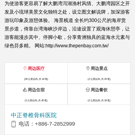
为使游客更容易了解大鹏湾泻湖渔村风情、大鹏湾园区之开
发及小琉球美景文化独特之处，设立图文解说牌，加深游客
游玩印象及游憩体验。 海景栈道 全长约300公尺的海岸赏
景步道，倚靠台湾海峡沙岸边，沿途设置了观海休憩亭，让
游客能漫步其中、停脚小歇，分享青洲独具的蓝海水元素与
绿色芬多精。 网站:http://www.thepenbay.com.tw/
周边医疗
周边景点
(30 公里以内, 共 16 笔)
(2 公里以内, 共 25 笔)
周边住宿
周边餐饮
(2 公里以内, 共 45 笔)
(2 公里以内, 共 18 笔)
中正脊椎骨科医院
电话：+886-7-2852999