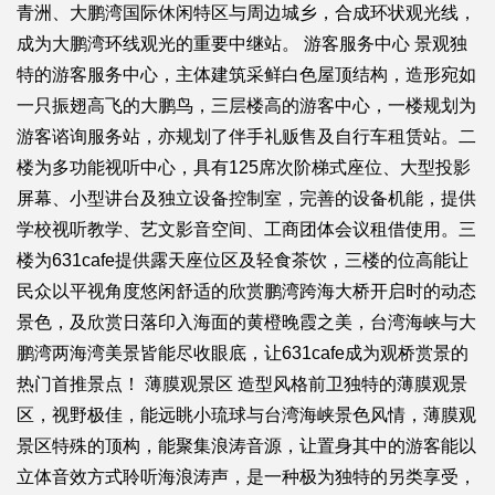
青洲、大鹏湾国际休闲特区与周边城乡，合成环状观光线，
成为大鹏湾环线观光的重要中继站。 游客服务中心 景观独
特的游客服务中心，主体建筑采鲜白色屋顶结构，造形宛如
一只振翅高飞的大鹏鸟，三层楼高的游客中心，一楼规划为
游客谘询服务站，亦规划了伴手礼贩售及自行车租赁站。二
楼为多功能视听中心，具有125席次阶梯式座位、大型投影
屏幕、小型讲台及独立设备控制室，完善的设备机能，提供
学校视听教学、艺文影音空间、工商团体会议租借使用。三
楼为631cafe提供露天座位区及轻食茶饮，三楼的位高能让
民众以平视角度悠闲舒适的欣赏鹏湾跨海大桥开启时的动态
景色，及欣赏日落印入海面的黄橙晚霞之美，台湾海峡与大
鹏湾两海湾美景皆能尽收眼底，让631cafe成为观桥赏景的
热门首推景点！ 薄膜观景区 造型风格前卫独特的薄膜观景
区，视野极佳，能远眺小琉球与台湾海峡景色风情，薄膜观
景区特殊的顶构，能聚集浪涛音源，让置身其中的游客能以
立体音效方式聆听海浪涛声，是一种极为独特的另类享受，