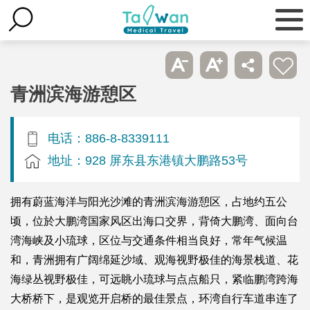
青洲滨海游憩区
电话：886-8-8339111
地址：928 屏东县东港镇大鹏路53号
拥有蔚蓝海洋与阳光沙滩的青洲滨海游憩区，占地约五公
顷，位於大鹏湾国家风区出海口交界，背倚大鹏湾、面向台
湾海峡及小琉球，区位与交通条件相当良好，常年气候温
和，青洲拥有广阔绵延沙域、观海视野极佳的海景栈道、花
海绿丛视野极佳，可远眺小琉球与点点船只，紧临鹏湾跨海
大桥桥下，是观览开启桥的最佳景点，环湾自行车道串连了