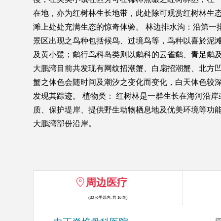
在地，亦为红树林生长地带，此处除可观赏红树林生
滩上处处充满生态的惊奇体验。 林边排水沟：沿第一
景区出现之鸟种包括候鸟、过境鸟等，鸟种以喜於泥滩
及黄小鹭；鹬行鸟科岛类则以鹬科的云雀鹬、青足鹬及
大鹏湾目前共发现有网纹招潮蟹、白扇招潮蟹、北方
蟹之体色会随时间及潮汐之变化而变化，白天体色较
发现其踪迹。 植物类： 红树林是一群生长在海河沿
质、保护堤岸、提供野生动物栖息地及优美环境等功
大鹏湾部份沿岸。
周边医疗
(30 公里以内, 共 16 笔)