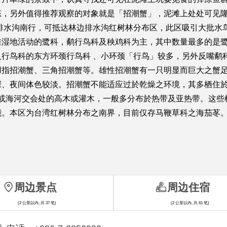
态，另外值得推荐观察的对象就是「招潮蟹」，泥滩上处处可见
排水沟南行，可抵达林边排水沟红树林分布区，此区吸引大批水鸟
湿地活动的鹭科，鹬行鸟科及秧鸡科为主，其中数量最多的是鹭
行鸟科的东方环颈行鸟科 、小环颈「行鸟」较多，另外反嘴鹬
凹指招潮蟹、三角招潮蟹等。雄性招潮蟹有一只明显而巨大之蟹足
深、夜间体色较淡。招潮蟹不能适应过於乾燥之环境，其多栖住
岸或海河交会处的高木或灌木，一般多分布於热带及亚热带。这
能。本区为台湾红树林分布之南界，目前仅存马鞭草科之海茄苳
周边景点
周边住宿
(2 公里以内, 共 37 笔)
(2 公里以内, 共 61 笔)