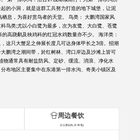
隆起的小洞，就是这群工兵努力打造的地下城堡，让泥
栖息，为喜好赏鸟者的天堂。 鸟类： 大鹏湾国家风
科鸟类;尤以小白鹭为最多，次为友鹭、大白鹭、苍鹭
科的高跷鹬及秧鸡科的红冠水鸡数量亦不少。 海洋类：
，这只大蟹足之伸展长度几可达身体甲长之3倍。招潮
於大鹏湾之潮间带，於红树林、湾口岸边及沙滩上皆可
些植物通常具有耐盐防风、定砂、缓流、消浪、净化水
。分布地区主要集中在东港第一排水沟、奇美小镇区及
周边餐饮
(2 公里以内, 共 45 笔)