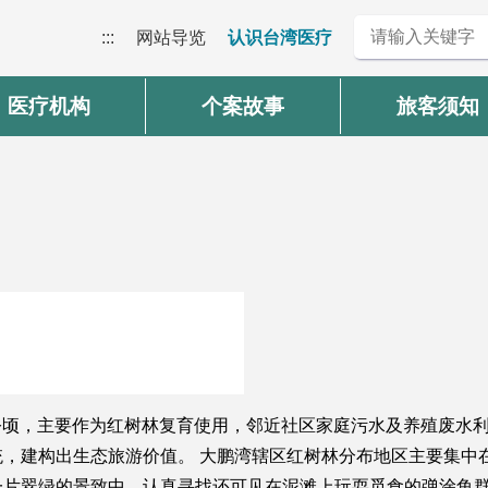
:::
网站导览
认识台湾医疗
医疗机构
个案故事
旅客须知
5公顷，主要作为红树林复育使用，邻近社区家庭污水及养殖废水
，建构出生态旅游价值。 大鹏湾辖区红树林分布地区主要集中
片翠绿的景致中，认真寻找还可见在泥滩上玩耍觅食的弹涂鱼群