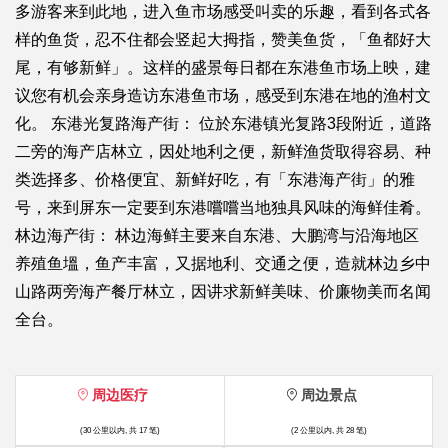
多游客来到此地，进入鱼市场感受叫卖的乐趣，看到各式各
样的鱼货，忍不住都会竖起大拇指，赞美鱼货，「鱼都好大
尾，有够新鲜」。这样的盛景每日都在东港鱼市场上映，建
议您有机会亲身造访东港鱼市场，感受到东港在地的渔村文
化。 东港光复路海产街： 位於东港镇光复路3段附近，道路
二旁的海产店林立，因处地利之便，新鲜渔货取得容易、种
类选择多、价格便宜、新鲜好吃，有「东港海产街」的雅
号，来到屏东一定要到东港嚐嚐当地独具风味的海鲜佳肴。
林边海产街： 林边海鲜主要来自东港、大鹏湾与沿海地区
养殖鱼塭，鱼产丰富，又据地利、交通之便，造就林边乡中
山路两旁海产餐厅林立，因讲求新鲜美味、价廉物美而名闻
全台。
周边医疗
周边景点
(30 公里以内, 共 17 笔)
(2 公里以内, 共 28 笔)