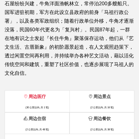
石屋纷纷兴建，牛角洋面渔帆林立，常停泊200多艘船只。
国军进驻初期，军方在此设立县政府的前身「马祖行政公
署」，以及各类军政组织；随着行政单位外移，牛角才逐渐
没落，民国60年代更名为「复兴村」。民国87年起，一群
在地有识之士发起『长住牛角』聚落保存运动，他们从『艺
文生活、古厝新象』的初阶愿景起造，在人文观照趋策下，
透过闲置空间再利用，并持续举办各种艺文活动，藉以活化
传统空间和建筑，重塑了社区价值，也逐步展现了马祖人的
文化自信。
周边医疗
周边景点
(30 公里以内, 共 1 笔)
(2 公里以内, 共 16 笔)
周边住宿
周边餐饮
(2 公里以内, 共 48 笔)
(2 公里以内, 共 38 笔)