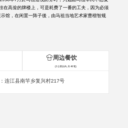
挂在高耸的牌楼上，可是耗费了一番的工夫，因为必须
展示馆，在闲置一阵子後，由马祖当地艺术家曹楷智规
周边餐饮
(2 公里以内, 共 46 笔)
：连江县南竿乡复兴村217号