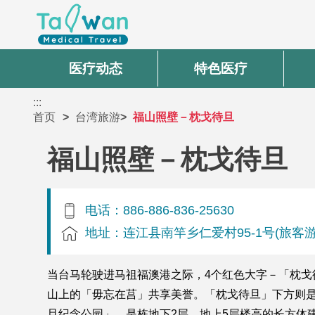
医疗动态
特色医疗
:::
首页
台湾旅游
福山照壁－枕戈待旦
福山照壁－枕戈待旦
电话：886-886-836-25630
地址：连江县南竿乡仁爱村95-1号(旅客
当台马轮驶进马祖福澳港之际，4个红色大字－「枕
山上的「毋忘在莒」共享美誉。「枕戈待旦」下方则
旦纪念公园」，是栋地下2层、地上5层楼高的长方体