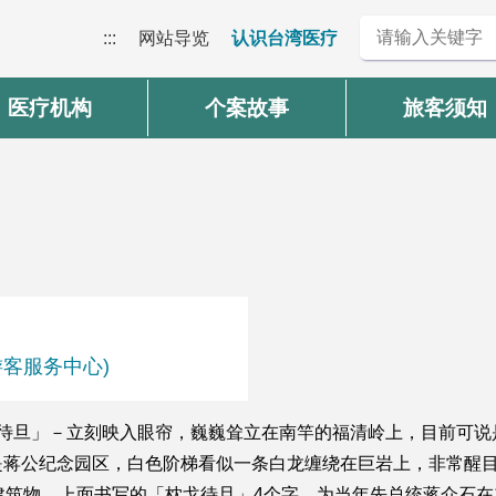
:::
网站导览
认识台湾医疗
医疗机构
个案故事
旅客须知
游客服务中心)
戈待旦」－立刻映入眼帘，巍巍耸立在南竿的福清岭上，目前可说
是蒋公纪念园区，白色阶梯看似一条白龙缠绕在巨岩上，非常醒
建筑物，上面书写的「枕戈待旦」4个字，为当年先总统蒋介石在1