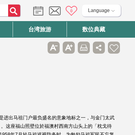
Language
0
台湾旅游
数位典藏
是进出马祖门户最负盛名的意象地标之一，与金门太武
目。这座福山照壁位於福澳村西南方山头上的「枕戈待
958年7月於马祖巡视防务时，为勉励马祖军民不忘复