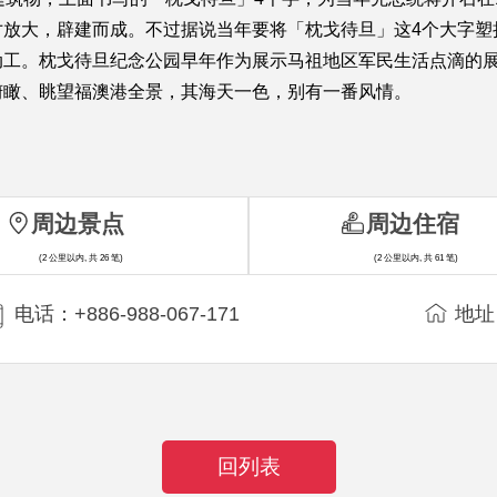
寸放大，辟建而成。不过据说当年要将「枕戈待旦」这4个大字塑
动工。枕戈待旦纪念公园早年作为展示马祖地区军民生活点滴的
俯瞰、眺望福澳港全景，其海天一色，别有一番风情。
周边景点
周边住宿
(2 公里以内, 共 26 笔)
(2 公里以内, 共 61 笔)
电话：+886-988-067-171
地址
回列表