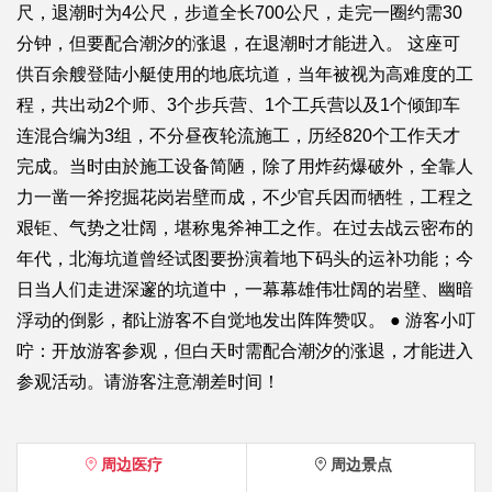
尺，退潮时为4公尺，步道全长700公尺，走完一圈约需30
分钟，但要配合潮汐的涨退，在退潮时才能进入。 这座可
供百余艘登陆小艇使用的地底坑道，当年被视为高难度的工
程，共出动2个师、3个步兵营、1个工兵营以及1个倾卸车
连混合编为3组，不分昼夜轮流施工，历经820个工作天才
完成。当时由於施工设备简陋，除了用炸药爆破外，全靠人
力一凿一斧挖掘花岗岩壁而成，不少官兵因而牺牲，工程之
艰钜、气势之壮阔，堪称鬼斧神工之作。在过去战云密布的
年代，北海坑道曾经试图要扮演着地下码头的运补功能；今
日当人们走进深邃的坑道中，一幕幕雄伟壮阔的岩壁、幽暗
浮动的倒影，都让游客不自觉地发出阵阵赞叹。 ● 游客小叮
咛：开放游客参观，但白天时需配合潮汐的涨退，才能进入
参观活动。请游客注意潮差时间！
周边医疗
周边景点