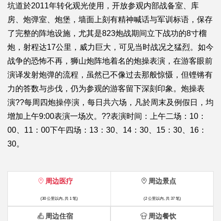
坑道於2011年转化观光使用，开放参观内部战备室、库
房、炮弹室、炮堡，墙面上刻有精神喊话与军训标语，保存
了完整的阵地设施，尤其是823炮战期间立下战功的8寸榴
炮，射程达17公里，威力巨大，可见当时战况之猛烈。如今
战争的恐怖不再，狮山炮阵地着名的炮操表演，在游客眼前
演译发射炮弹的流程，虽然已不像过去那般惊慑，但铿锵有
力的答数与步伐，仍为参观的游客留下深刻印象。炮操表
演??每周四炮操停演，每日共六场，凡於周末及例假日，均
增加上午9:00表演一场次。??表演时间：上午二场：10：
00、11：00下午四场：13：30、14：30、15：30、16：
30。
周边医疗
周边景点
(30 公里以内, 共 1 笔)
(2 公里以内, 共 37 笔)
周边住宿
周边餐饮