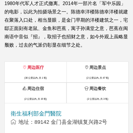
1980年代军人才正式撤离。2014年一部片名「军中乐园」
的电影，以此为拍摄场景之一。陈德幸洋楼陈德幸洋楼就建
在聚落入口处，相当显眼，是金门早期的洋楼建筑之一，宅
邸正面刻有老鼠、金鱼和芭蕉，寓子孙满堂之意，芭蕉在闽
南语中音似『招』，取招子也招财之意，如今外观上虽略显
颓败，过去的气派仍彰显在细节之处。
周边医疗
周边景点
(30 公里以内, 共 1 笔)
(2 公里以内, 共 47 笔)
周边住宿
周边餐饮
(2 公里以内, 共 15 笔)
(2 公里以内, 共 3 笔)
衛生福利部金門醫院
地址：89142 金门县金湖镇复兴路2号