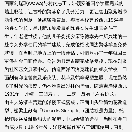
画家刘瑞琪(wawa)与村内志工，带领安澜国小学童完成的
墙上彩绘，让古朴的聚落多了几分活力，更让碧山聚落增添
新生代的创意，延续崭新篇章。睿友学校建於西元1934年
的睿友学校，是赴新加坡发展的陈睿友先生难苦奋斗了一
生，年老逝世後，他的儿子委托乡亲陈德幸先生所兴建的一
处专为办学使用的学堂建筑，完成後招收周边聚落学童免费
就读，在当时是地方上的一段佳话，可惜只办了一年就因日
军侵占金门而停办。公告为县定古蹟完成修复後，现在则做
为社区艺文展演中心。仿造西洋巴洛克建筑的睿友学校，门
面刻有印度警察及乐仪队、花草及鹤等泥塑主题，现在虽然
多了时光的痕迹，仍不难看出过往的华丽。陈清吉洋楼西元
1931年，此幢「三凹寿」、「二落」及有「左右护龙」，
由主人陈清吉营建的洋楼正式落成，正面山头采简约花瓣造
型，楣梁上刻有「Union Is Strength」(团结就是力量)、托
枪印度兵及舢舨船夫的泥塑，中西合璧的造型，当时在金门
尚属少见！1949年後，洋楼被徵作军方干训班使用，直到