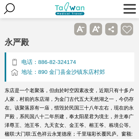
永严殿
电话：886-82-324174
地址：890 金门县金沙镇东店村郊
东店是一个老聚落，但由於时空因素改变，近期只有十多户
人家，村前的东店湖，为金门古代五大天然湖之一，今仍存
在。该聚落原有一庙，惜毁於民国三十八年左右，现在的永
严殿，系民国八十二年所建，奉太阳星君为境主，并主奉广
泽尊王、池王爷、九天玄女、金王爷、榕王爷、栋境公等。
楹联:大门联:五色祥云永笼德座；千里瑞彩长覆民庐。窗额: