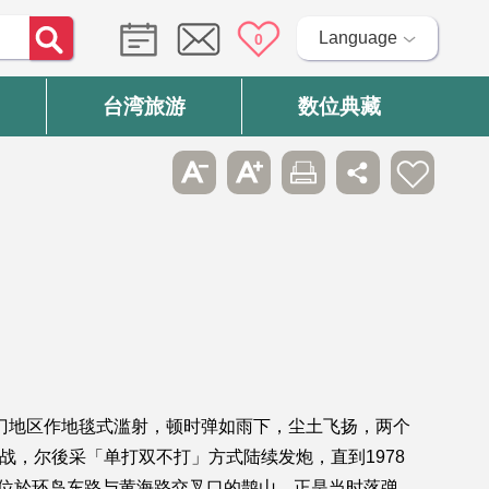
Language
0
台湾旅游
数位典藏
向金门地区作地毯式滥射，顿时弹如雨下，尘土飞扬，两个
炮战，尔後采「单打双不打」方式陆续发炮，直到1978
。位於环岛东路与黄海路交叉口的鹊山，正是当时落弹