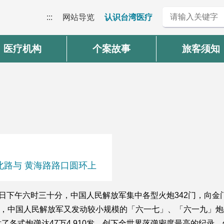
:::
网站导览
认识台湾医疗
医疗机构
个案故事
旅客须知
岛北路与 黄海路路口圆环上
了。当日下午六时三十分，中国人民解放军集中各型火炮342门，
後二年，中国人民解放军又发动较小规模的「六一七」、「六一九」
了各式炮弹达47万4,910发，创下全世界落弹密度最高的纪录