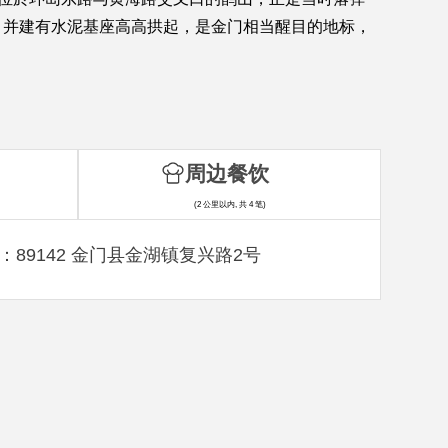
，并建有水泥基座高高拱起，是金门相当醒目的地标，
周边餐饮
(2 公里以内, 共 4 笔)
：89142 金门县金湖镇复兴路2号