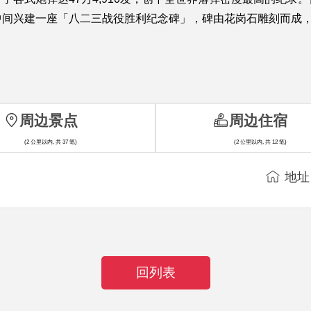
中间兴建一座「八二三战役胜利纪念碑」，碑由花岗石雕刻而成
周边景点
周边住宿
(2 公里以内, 共 37 笔)
(2 公里以内, 共 12 笔)
地址
回列表