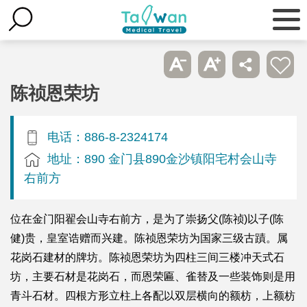
陈祯恩荣坊
电话：886-8-2324174
地址：890 金门县890金沙镇阳宅村会山寺
右前方
位在金门阳翟会山寺右前方，是为了崇扬父(陈祯)以子(陈
健)贵，皇室诰赠而兴建。陈祯恩荣坊为国家三级古蹟。属
花岗石建材的牌坊。陈祯恩荣坊为四柱三间三楼冲天式石
坊，主要石材是花岗石，而恩荣匾、雀替及一些装饰则是用
青斗石材。四根方形立柱上各配以双层横向的额枋，上额枋