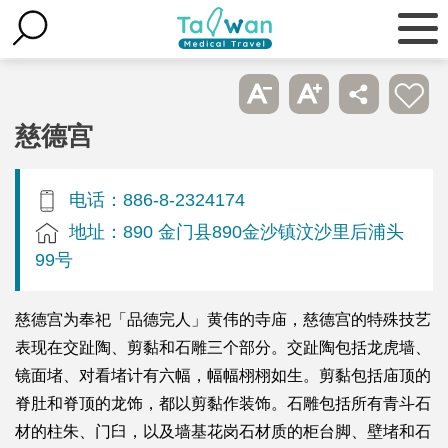
慈德宫
电话：886-8-2324174
地址：890 金门县890金沙镇汶沙里后浦头
99号
慈德宫为奉祀「品德完人」黄伟的寺庙，慈德宫的特殊技艺
表现在交趾陶、剪黏和石雕三个部分。交趾陶包括龙虎墙、
镜面堵、对看堵计有六幅，幅幅栩栩如生。剪黏包括庙顶的
脊肚和脊顶的龙饰，都以剪黏作装饰。石雕包括所有青斗石
材的柱朱、门臼，以及墙基花岗石材质的柜台脚、壁堵和石