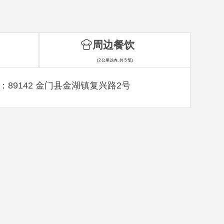
周边餐饮
(2 公里以内, 共 5 笔)
：89142 金门县金湖镇复兴路2号