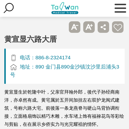
黄宣显六路大厝
电话：886-8-2324174
地址：890 金门县890金沙镇汶沙里后浦头3
号
黄宣显生於乾隆中叶，父亲官拜翰外郎，後代子孙经商南
洋，亦卓然有成。黄宅属於五开间加挂左右双护龙闽式建
筑，号称六路大宅。前後落一条龙燕脊与硬山马背协调衔
接，立面格扇饰以精巧木雕，水车堵上饰有福禄花鸟等彩绘
与剪贴，在在展示乡侨实力与光完耀袓的情怀。