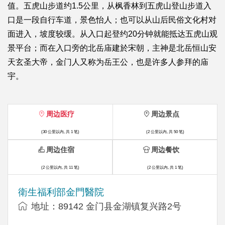
值。五虎山步道约1.5公里，从枫香林到五虎山登山步道入
口是一段自行车道，景色怡人；也可以从山后民俗文化村对
面进入，坡度较缓。从入口起登约20分钟就能抵达五虎山观
景平台；而在入口旁的北岳庙建於宋朝，主神是北岳恒山安
天玄圣大帝，金门人又称为岳王公，也是许多人参拜的庙
宇。
周边医疗
周边景点
(30 公里以内, 共 1 笔)
(2 公里以内, 共 50 笔)
周边住宿
周边餐饮
(2 公里以内, 共 11 笔)
(2 公里以内, 共 1 笔)
衛生福利部金門醫院
地址：89142 金门县金湖镇复兴路2号